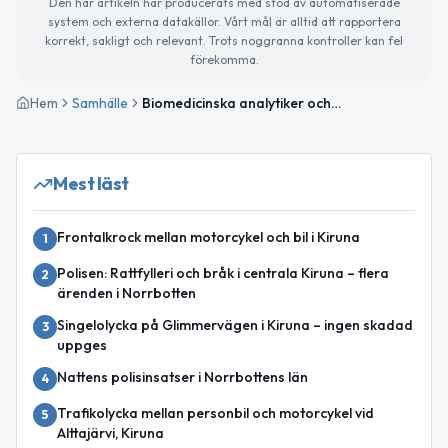
Den här artikeln har producerats med stöd av automatiserade
system och externa datakällor. Vårt mål är alltid att rapportera
korrekt, sakligt och relevant. Trots noggranna kontroller kan fel
förekomma.
Hem
Samhälle
Biomedicinska analytiker och uniformsbärare uppmärksammas idag
Mest läst
Frontalkrock mellan motorcykel och bil i Kiruna
1
Polisen: Rattfylleri och bråk i centrala Kiruna – flera
2
ärenden i Norrbotten
Singelolycka på Glimmervägen i Kiruna – ingen skadad
3
uppges
Nattens polisinsatser i Norrbottens län
4
Trafikolycka mellan personbil och motorcykel vid
5
Alttajärvi, Kiruna