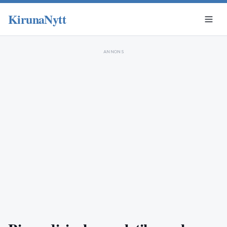
KirunaNytt
ANNONS