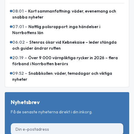
08:01
–
Kort sammanfattning: väder, evenemang och
snabba nyheter
07:01
–
Nattlig polisrapport: inga händelser i
Norrbottens län
06:02
–
Stenras ökar vid Kebnekaise – leder stängda
och guider ändrar rutten
20:19
–
Över 9 000 värnpliktiga rycker in 2026 – flera
förband i Norrbotten berörs
09:52
–
Snabbkollen: väder, temadagar och viktiga
nyheter
Nyhetsbrev
Få de senaste nyheterna direkt i din inkorg.