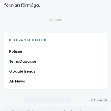
försvarsförmåga.
ANNONS
RELEVANTA KÄLLOR
Polisen
TemaDagar.se
GoogleTrends
AP News
Anmäl fel