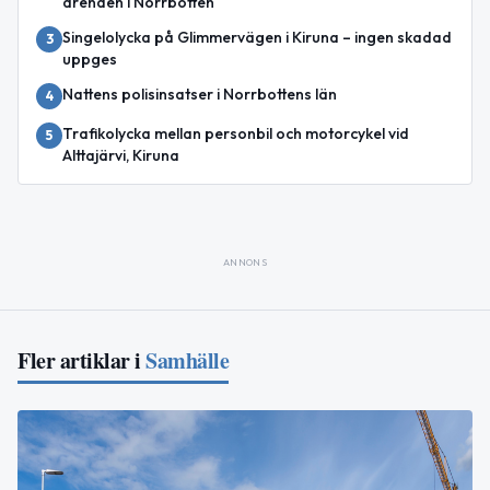
ärenden i Norrbotten
Singelolycka på Glimmervägen i Kiruna – ingen skadad
3
uppges
Nattens polisinsatser i Norrbottens län
4
Trafikolycka mellan personbil och motorcykel vid
5
Alttajärvi, Kiruna
ANNONS
Fler artiklar i
Samhälle