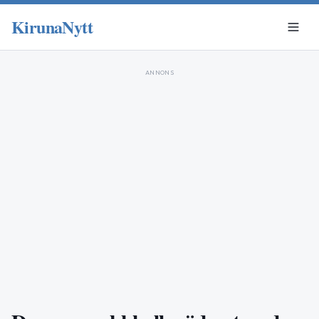
KirunaNytt
ANNONS