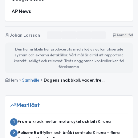
AP News
Johan Larsson
Anmäl fel
Den här artikeln har producerats med stöd av automatiserade
system och externa datakällor. Vårt mål är alltid att rapportera
korrekt, sakligt och relevant. Trots noggranna kontroller kan fel
förekomma.
Hem
Samhälle
Dagens snabbkoll: väder, trender och världshändelser
Mest läst
Frontalkrock mellan motorcykel och bil i Kiruna
1
Polisen: Rattfylleri och bråk i centrala Kiruna – flera
2