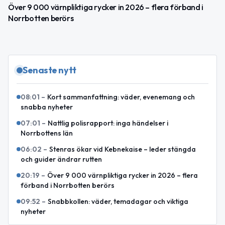
Över 9 000 värnpliktiga rycker in 2026 – flera förband i
Norrbotten berörs
Senaste nytt
08:01
–
Kort sammanfattning: väder, evenemang och
snabba nyheter
07:01
–
Nattlig polisrapport: inga händelser i
Norrbottens län
06:02
–
Stenras ökar vid Kebnekaise – leder stängda
och guider ändrar rutten
20:19
–
Över 9 000 värnpliktiga rycker in 2026 – flera
förband i Norrbotten berörs
09:52
–
Snabbkollen: väder, temadagar och viktiga
nyheter