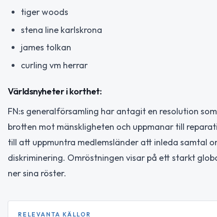
tiger woods
stena line karlskrona
james tolkan
curling vm herrar
Världsnyheter i korthet:
FN:s generalförsamling har antagit en resolution so
brotten mot mänskligheten och uppmanar till reparati
till att uppmuntra medlemsländer att inleda samtal 
diskriminering. Omröstningen visar på ett starkt glob
ner sina röster.
RELEVANTA KÄLLOR