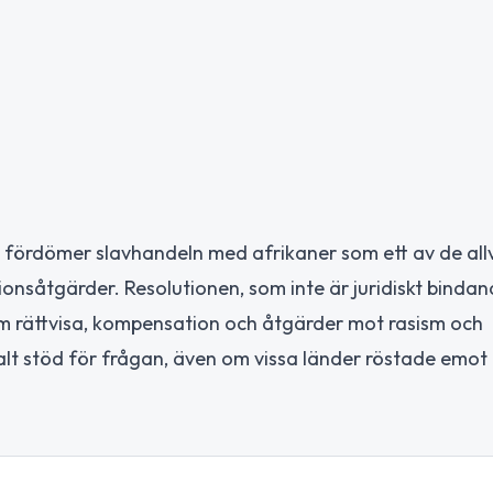
m fördömer slavhandeln med afrikaner som ett av de all
onsåtgärder. Resolutionen, som inte är juridiskt bindan
om rättvisa, kompensation och åtgärder mot rasism och
alt stöd för frågan, även om vissa länder röstade emot 