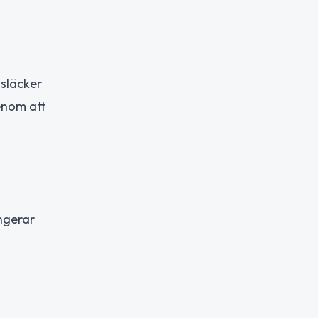
 släcker
enom att
ungerar