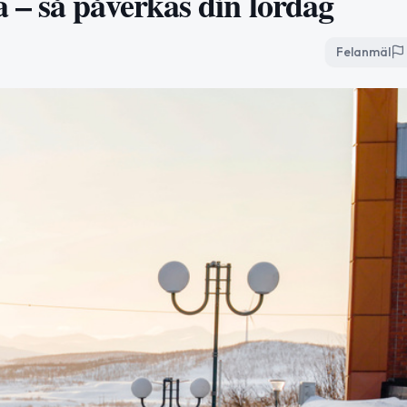
– så påverkas din lördag
Felanmäl