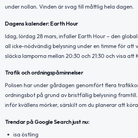
under nollan. Vinden är svag till måttlig hela dagen.
Dagens kalender: Earth Hour
Idag, lördag 28 mars, infaller Earth Hour – den globa
all icke-nödvändig belysning under en timme för att 
släcka lamporna mellan 20:30 och 21:30 och visa att 
Trafik och ordningspåminnelser
Polisen har under gårdagen genomfört flera trafikkontr
ordningsbot på grund av bristfällig belysning framtill. S
inför kvällens mörker, särskilt om du planerar att kör
Trendar på Google Search just nu:
isa östling