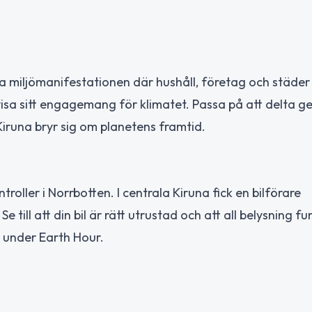
la miljömanifestationen där hushåll, företag och städer
visa sitt engagemang för klimatet. Passa på att delta g
Kiruna bryr sig om planetens framtid.
oller i Norrbotten. I centrala Kiruna fick en bilförare
e till att din bil är rätt utrustad och att all belysning f
a under Earth Hour.