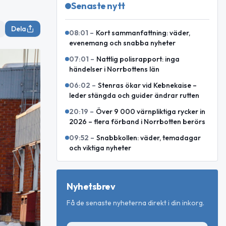
Senaste nytt
Dela
08:01
–
Kort sammanfattning: väder,
evenemang och snabba nyheter
07:01
–
Nattlig polisrapport: inga
händelser i Norrbottens län
06:02
–
Stenras ökar vid Kebnekaise –
leder stängda och guider ändrar rutten
20:19
–
Över 9 000 värnpliktiga rycker in
2026 – flera förband i Norrbotten berörs
09:52
–
Snabbkollen: väder, temadagar
och viktiga nyheter
Nyhetsbrev
Få de senaste nyheterna direkt i din inkorg.