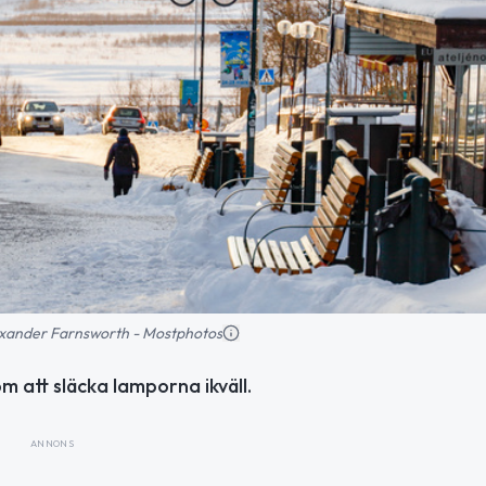
Alexander Farnsworth - Mostphotos
 att släcka lamporna ikväll.
ANNONS