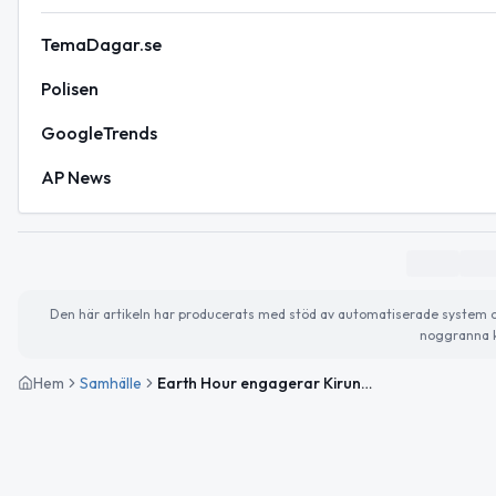
TemaDagar.se
Polisen
GoogleTrends
AP News
Den här artikeln har producerats med stöd av automatiserade system och 
noggranna k
Hem
Samhälle
Earth Hour engagerar Kiruna – så påverkas din lördag