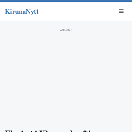
KirunaNytt
ANNONS