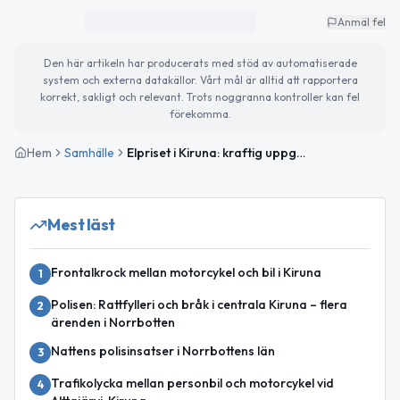
Anmäl fel
Den här artikeln har producerats med stöd av automatiserade
system och externa datakällor. Vårt mål är alltid att rapportera
korrekt, sakligt och relevant. Trots noggranna kontroller kan fel
förekomma.
Hem
Samhälle
Elpriset i Kiruna: kraftig uppgång mot periodens topp
Mest läst
Frontalkrock mellan motorcykel och bil i Kiruna
1
Polisen: Rattfylleri och bråk i centrala Kiruna – flera
2
ärenden i Norrbotten
Nattens polisinsatser i Norrbottens län
3
Trafikolycka mellan personbil och motorcykel vid
4