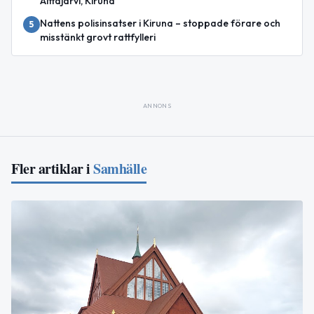
Alttajärvi, Kiruna
Nattens polisinsatser i Kiruna – stoppade förare och
5
misstänkt grovt rattfylleri
ANNONS
Fler artiklar i
Samhälle