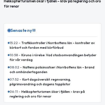
Helikopterturismen ökar i fjällen – krav på reglering och oro
för renar
Senaste nytt
15:22
–
Trafikkontroller i Norrbottens län – kontroller av
körkort och fordon med körförbud
10:58
–
Kiruna i rörelse: Vad stadsomvandlingen betyder
för vår vardag
08:02
–
Nattens polisinsatser i Norrbottens län – brand
och omhändertaganden
07:52
–
Kort dagsöversikt: regnvarning,
pilgrimsvandring och dagens topplistor
06:11
–
Helikopterturismen ökar i fjällen – krav på
reglering och oro för renar