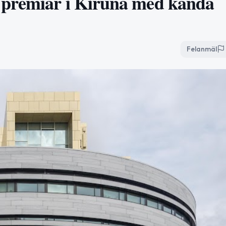
 premiär i Kiruna med kända
Felanmäl