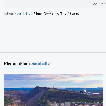
noggranna k
Hem
Samhälle
Filmen "A-Men to That" har premiär i Kiruna med kända supermodeller
Fler artiklar i
Samhälle