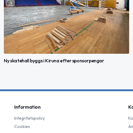
Ny skatehall byggs i Kiruna efter sponsorpengar
Information
K
Integritetspolicy
Ko
Cookies
An