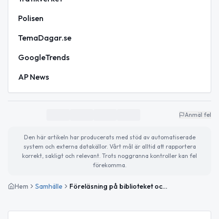
Polisen
TemaDagar.se
GoogleTrends
AP News
Anmäl fel
Den här artikeln har producerats med stöd av automatiserade
system och externa datakällor. Vårt mål är alltid att rapportera
korrekt, sakligt och relevant. Trots noggranna kontroller kan fel
förekomma.
Hem
Samhälle
Föreläsning på biblioteket och Supporterns dag firas