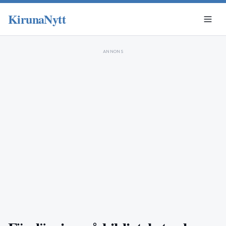
KirunaNytt
ANNONS