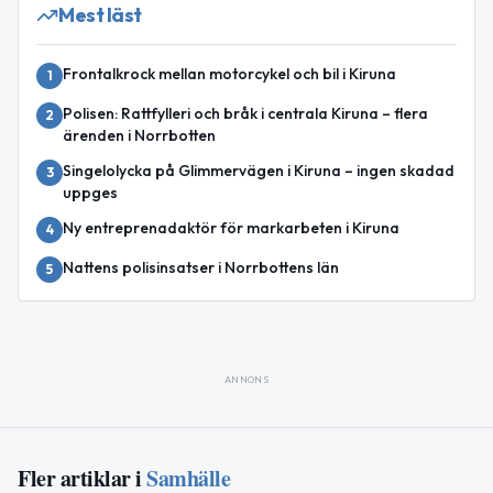
Mest läst
Frontalkrock mellan motorcykel och bil i Kiruna
1
Polisen: Rattfylleri och bråk i centrala Kiruna – flera
2
ärenden i Norrbotten
Singelolycka på Glimmervägen i Kiruna – ingen skadad
3
uppges
Ny entreprenadaktör för markarbeten i Kiruna
4
Nattens polisinsatser i Norrbottens län
5
ANNONS
Fler artiklar i
Samhälle