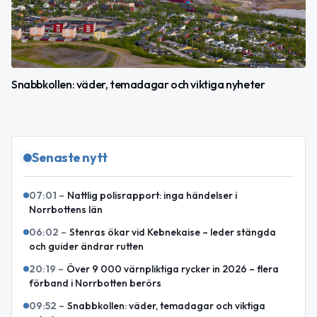
Snabbkollen: väder, temadagar och viktiga nyheter
Senaste nytt
07:01
–
Nattlig polisrapport: inga händelser i
Norrbottens län
06:02
–
Stenras ökar vid Kebnekaise – leder stängda
och guider ändrar rutten
20:19
–
Över 9 000 värnpliktiga rycker in 2026 – flera
förband i Norrbotten berörs
09:52
–
Snabbkollen: väder, temadagar och viktiga