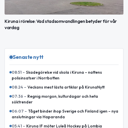
Kiruna i rörelse: Vad stadsomvandlingen betyder för vår
vardag
Senaste nytt
08:51
–
Skadegörelse vid skola i Kiruna – nattens
polisinsatser i Norrbotten
08:24
–
Veckans mest lästa artiklar på KirunaNytt
07:36
–
Regnig morgon, kulturdagar och heta
söktrender
06:07
–
Tåget binder ihop Sverige och Finland igen – nya
anslutningar via Haparanda
05:41
–
Kiruna IF möter Luleå Hockey på Lombia