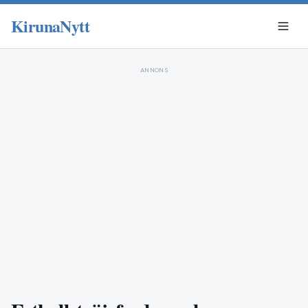
KirunaNytt
ANNONS