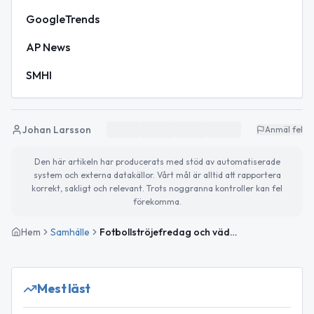
GoogleTrends
AP News
SMHI
Johan Larsson
Anmäl fel
Den här artikeln har producerats med stöd av automatiserade
system och externa datakällor. Vårt mål är alltid att rapportera
korrekt, sakligt och relevant. Trots noggranna kontroller kan fel
förekomma.
Hem
Samhälle
Fotbollströjefredag och vädervarning för gräsbrand
Mest läst