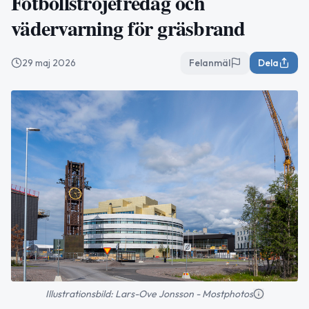
Fotbollströjefredag och
vädervarning för gräsbrand
29 maj 2026
Felanmäl
Dela
Illustrationsbild: Lars-Ove Jonsson - Mostphotos