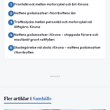
Frontalkrock mellan motorcykel och bil i Kiruna
1
Nattens polisinsatser i Norrbottens län
2
Trafikolycka mellan personbil och motorcykel vid
3
Alttajärvi, Kiruna
Nattens polisinsatser i Kiruna – stoppade förare och
4
misstänkt grovt rattfylleri
Skadegörelse vid skola i Kiruna – nattens polisinsatser
5
i Norrbotten
ANNONS
Fler artiklar i
Samhälle