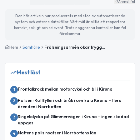
Anmäl fel
Den här artikeln har producerats med stöd av automatiserade
system och externa datakällor. Vårt mål är alltid att rapportera
korrekt, sakligt och relevant. Trots noggranna kontroller kan fel
förekomma.
Hem
Samhälle
Frälsningsarmén ökar tryggheten på Kirunas lokalbussar
Mest läst
Frontalkrock mellan motorcykel och bil i Kiruna
1
Polisen: Rattfylleri och bråk i centrala Kiruna – flera
2
ärenden i Norrbotten
Singelolycka på Glimmervägen i Kiruna – ingen skadad
3
uppges
Nattens polisinsatser i Norrbottens län
4