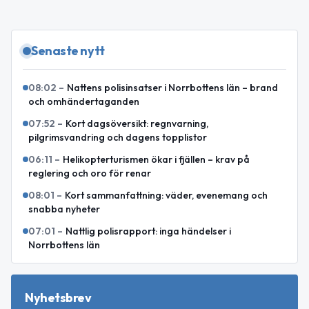
Senaste nytt
08:02
–
Nattens polisinsatser i Norrbottens län – brand
och omhändertaganden
07:52
–
Kort dagsöversikt: regnvarning,
pilgrimsvandring och dagens topplistor
06:11
–
Helikopterturismen ökar i fjällen – krav på
reglering och oro för renar
08:01
–
Kort sammanfattning: väder, evenemang och
snabba nyheter
07:01
–
Nattlig polisrapport: inga händelser i
Norrbottens län
Nyhetsbrev