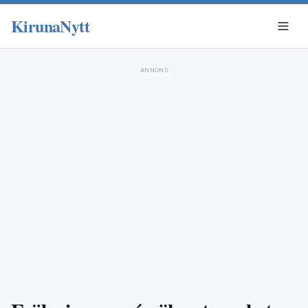
KirunaNytt
ANNONS