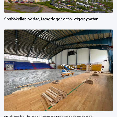
Snabbkollen: väder, temadagar och viktiga nyheter
Ny skatehall byggs i Kiruna efter sponsorpengar