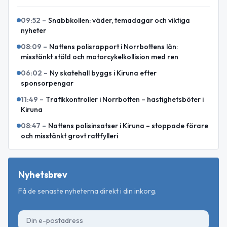
09:52
–
Snabbkollen: väder, temadagar och viktiga
nyheter
08:09
–
Nattens polisrapport i Norrbottens län:
misstänkt stöld och motorcykelkollision med ren
06:02
–
Ny skatehall byggs i Kiruna efter
sponsorpengar
11:49
–
Trafikkontroller i Norrbotten – hastighetsböter i
Kiruna
08:47
–
Nattens polisinsatser i Kiruna – stoppade förare
och misstänkt grovt rattfylleri
Nyhetsbrev
Få de senaste nyheterna direkt i din inkorg.