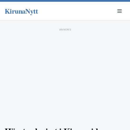
KirunaNytt
ANNONS