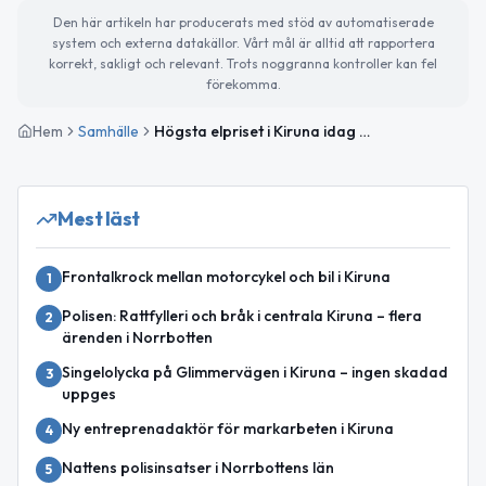
Den här artikeln har producerats med stöd av automatiserade
system och externa datakällor. Vårt mål är alltid att rapportera
korrekt, sakligt och relevant. Trots noggranna kontroller kan fel
förekomma.
Hem
Samhälle
Högsta elpriset i Kiruna idag — kraftig uppgång
Mest läst
Frontalkrock mellan motorcykel och bil i Kiruna
1
Polisen: Rattfylleri och bråk i centrala Kiruna – flera
2
ärenden i Norrbotten
Singelolycka på Glimmervägen i Kiruna – ingen skadad
3
uppges
Ny entreprenadaktör för markarbeten i Kiruna
4
Nattens polisinsatser i Norrbottens län
5