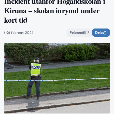
Incident utanför Högalidskolan i
Kiruna – skolan inrymd under
kort tid
6 februari 2026
Felanmäl
Dela