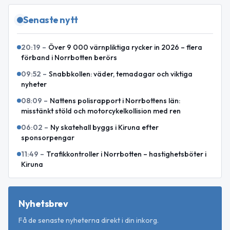
Senaste nytt
20:19
–
Över 9 000 värnpliktiga rycker in 2026 – flera
förband i Norrbotten berörs
09:52
–
Snabbkollen: väder, temadagar och viktiga
nyheter
08:09
–
Nattens polisrapport i Norrbottens län:
misstänkt stöld och motorcykelkollision med ren
06:02
–
Ny skatehall byggs i Kiruna efter
sponsorpengar
11:49
–
Trafikkontroller i Norrbotten – hastighetsböter i
Kiruna
Nyhetsbrev
Få de senaste nyheterna direkt i din inkorg.