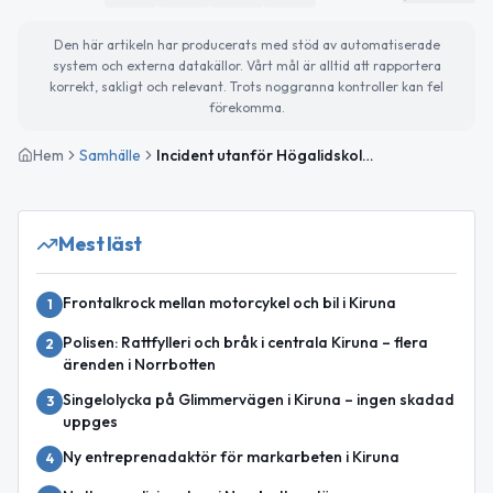
Den här artikeln har producerats med stöd av automatiserade
system och externa datakällor. Vårt mål är alltid att rapportera
korrekt, sakligt och relevant. Trots noggranna kontroller kan fel
förekomma.
Hem
Samhälle
Incident utanför Högalidskolan i Kiruna – skolan inrymd under kort tid
Mest läst
Frontalkrock mellan motorcykel och bil i Kiruna
1
Polisen: Rattfylleri och bråk i centrala Kiruna – flera
2
ärenden i Norrbotten
Singelolycka på Glimmervägen i Kiruna – ingen skadad
3
uppges
Ny entreprenadaktör för markarbeten i Kiruna
4