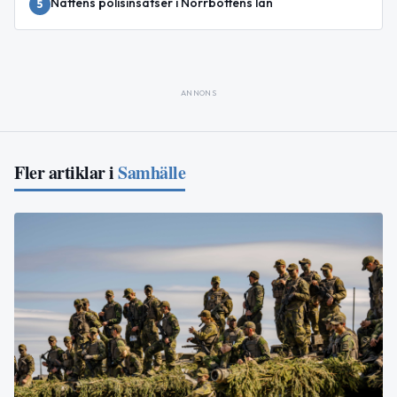
Nattens polisinsatser i Norrbottens län
5
ANNONS
Fler artiklar i
Samhälle