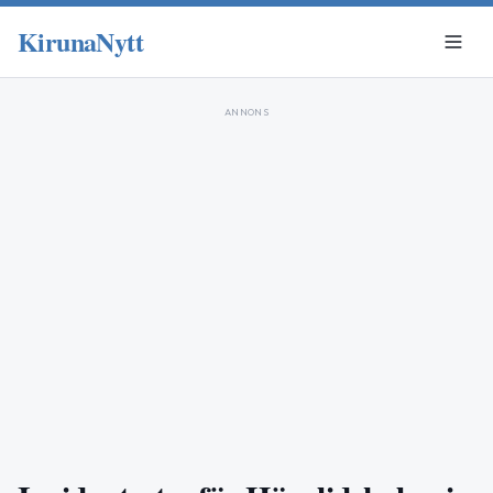
KirunaNytt
ANNONS