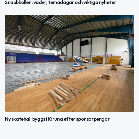
Snabbkollen: väder, temadagar och viktiga nyheter
Ny skatehall byggs i Kiruna efter sponsorpengar