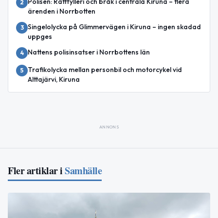
Polisen: Rattfylleri och bråk i centrala Kiruna – flera
2
ärenden i Norrbotten
Singelolycka på Glimmervägen i Kiruna – ingen skadad
3
uppges
Nattens polisinsatser i Norrbottens län
4
Trafikolycka mellan personbil och motorcykel vid
5
Alttajärvi, Kiruna
ANNONS
Fler artiklar i
Samhälle