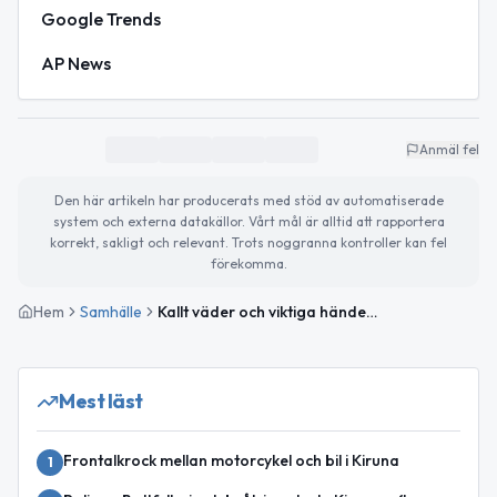
Google Trends
AP News
Anmäl fel
Den här artikeln har producerats med stöd av automatiserade
system och externa datakällor. Vårt mål är alltid att rapportera
korrekt, sakligt och relevant. Trots noggranna kontroller kan fel
förekomma.
Hem
Samhälle
Kallt väder och viktiga händelser i världen och Kiruna
Mest läst
Frontalkrock mellan motorcykel och bil i Kiruna
1