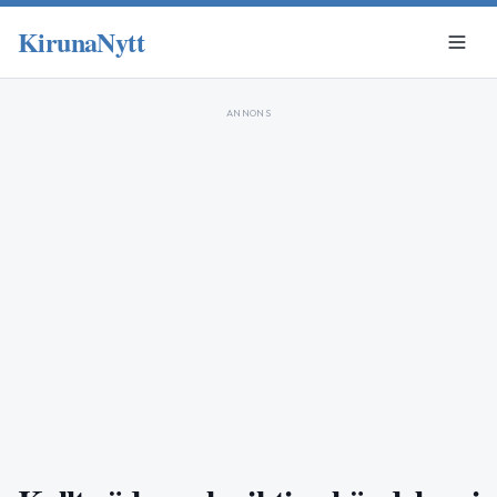
KirunaNytt
ANNONS