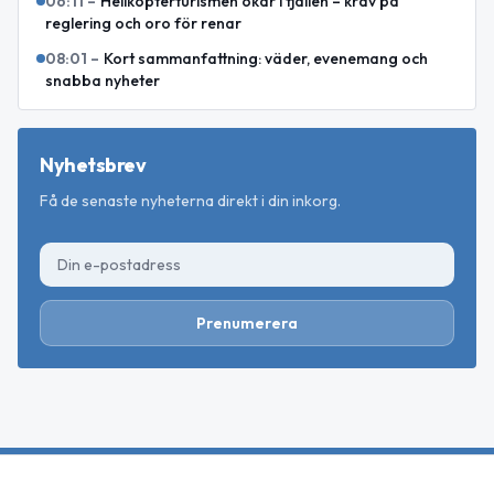
06:11
–
Helikopterturismen ökar i fjällen – krav på
reglering och oro för renar
08:01
–
Kort sammanfattning: väder, evenemang och
snabba nyheter
Nyhetsbrev
Få de senaste nyheterna direkt i din inkorg.
Prenumerera