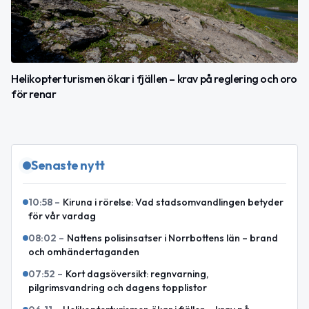
Helikopterturismen ökar i fjällen – krav på reglering och oro
för renar
Senaste nytt
10:58
–
Kiruna i rörelse: Vad stadsomvandlingen betyder
för vår vardag
08:02
–
Nattens polisinsatser i Norrbottens län – brand
och omhändertaganden
07:52
–
Kort dagsöversikt: regnvarning,
pilgrimsvandring och dagens topplistor