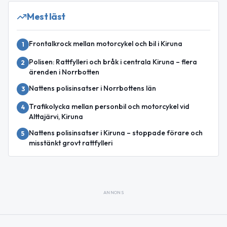
Mest läst
Frontalkrock mellan motorcykel och bil i Kiruna
1
Polisen: Rattfylleri och bråk i centrala Kiruna – flera
2
ärenden i Norrbotten
Nattens polisinsatser i Norrbottens län
3
Trafikolycka mellan personbil och motorcykel vid
4
Alttajärvi, Kiruna
Nattens polisinsatser i Kiruna – stoppade förare och
5
misstänkt grovt rattfylleri
ANNONS