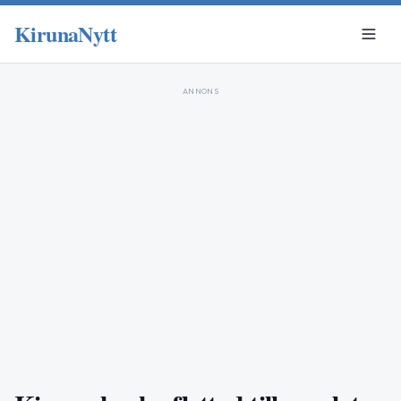
KirunaNytt
ANNONS