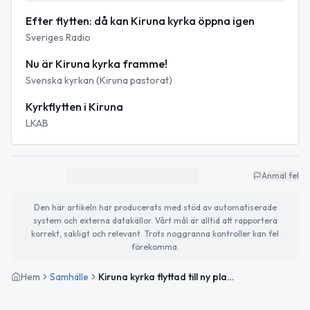
Efter flytten: då kan Kiruna kyrka öppna igen
Sveriges Radio
Nu är Kiruna kyrka framme!
Svenska kyrkan (Kiruna pastorat)
Kyrkflytten i Kiruna
LKAB
Anmäl fel
Den här artikeln har producerats med stöd av automatiserade
system och externa datakällor. Vårt mål är alltid att rapportera
korrekt, sakligt och relevant. Trots noggranna kontroller kan fel
förekomma.
Hem
Samhälle
Kiruna kyrka flyttad till ny plats – återöppning planeras 2026