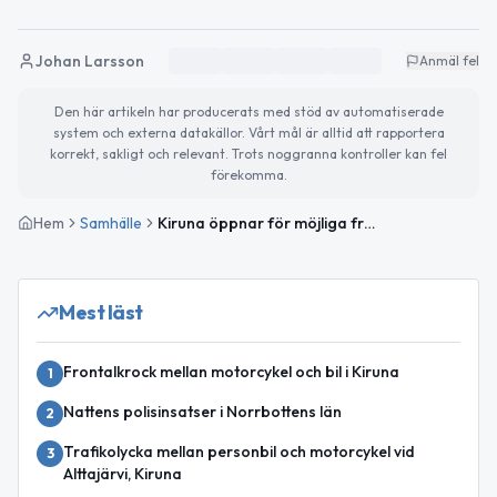
Johan Larsson
Anmäl fel
Den här artikeln har producerats med stöd av automatiserade
system och externa datakällor. Vårt mål är alltid att rapportera
korrekt, sakligt och relevant. Trots noggranna kontroller kan fel
förekomma.
Hem
Samhälle
Kiruna öppnar för möjliga framtida hospiceplatser
Mest läst
Frontalkrock mellan motorcykel och bil i Kiruna
1
Nattens polisinsatser i Norrbottens län
2
Trafikolycka mellan personbil och motorcykel vid
3
Alttajärvi, Kiruna