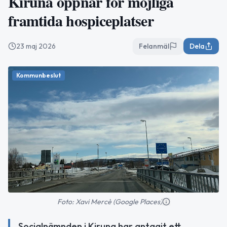
Kiruna öppnar för möjliga
framtida hospiceplatser
23 maj 2026
Felanmäl
Dela
Kommunbeslut
Foto: Xavi Mercè (Google Places)
Socialnämnden i Kiruna har antagit ett