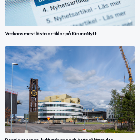
Veckans mest lästa artiklar på KirunaNytt