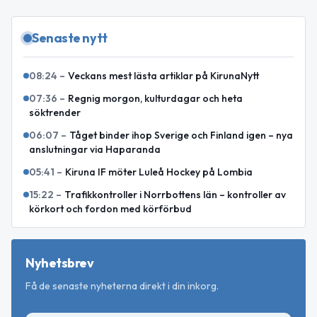
Senaste nytt
08:24
–
Veckans mest lästa artiklar på KirunaNytt
07:36
–
Regnig morgon, kulturdagar och heta
söktrender
06:07
–
Tåget binder ihop Sverige och Finland igen – nya
anslutningar via Haparanda
05:41
–
Kiruna IF möter Luleå Hockey på Lombia
15:22
–
Trafikkontroller i Norrbottens län – kontroller av
körkort och fordon med körförbud
Nyhetsbrev
Få de senaste nyheterna direkt i din inkorg.