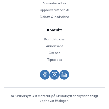
Användarvillkor
Upphovsrätt och AI
Debatt & Insändare
Kontakt
Kontakta oss
Annonsera
Om oss
Tipsa oss
©
KirunaNytt
. Allt material på
KirunaNytt
är skyddat enligt
upphovsrättslagen.