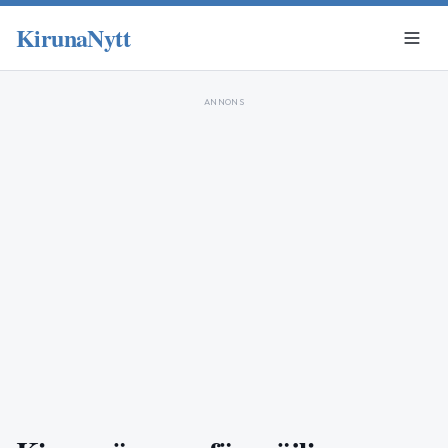
KirunaNytt
ANNONS