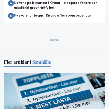
Nattens polisinsatser i Kiruna – stoppade förare och
4
misstänkt grovt rattfylleri
Ny skatehall byggs i Kiruna efter sponsorpengar
5
ANNONS
Fler artiklar i
Samhälle