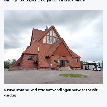
Regnig morgon, kulturdagar och heta söktrender
Kiruna i rörelse: Vad stadsomvandlingen betyder för vår
vardag