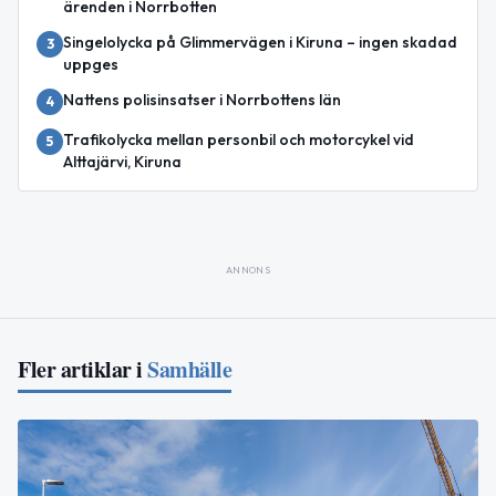
ärenden i Norrbotten
Singelolycka på Glimmervägen i Kiruna – ingen skadad
3
uppges
Nattens polisinsatser i Norrbottens län
4
Trafikolycka mellan personbil och motorcykel vid
5
Alttajärvi, Kiruna
ANNONS
Fler artiklar i
Samhälle