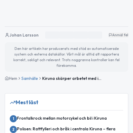
Johan Larsson
Anmäl fel
Den här artikeln har producerats med stöd av automatiserade
system och externa datakällor. Vårt mål är alltid att rapportera
korrekt, sakligt och relevant. Trots noggranna kontroller kan fel
förekomma.
Hem
Samhälle
Kiruna skärper arbetet med informationssäkerhet 2026
Mest läst
Frontalkrock mellan motorcykel och bil i Kiruna
1
Polisen: Rattfylleri och bråk i centrala Kiruna – flera
2