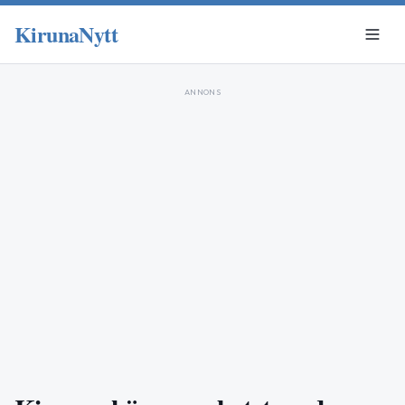
KirunaNytt
ANNONS