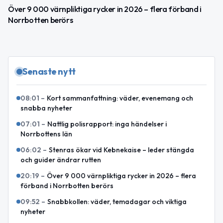
Över 9 000 värnpliktiga rycker in 2026 – flera förband i
Norrbotten berörs
Senaste nytt
08:01
–
Kort sammanfattning: väder, evenemang och
snabba nyheter
07:01
–
Nattlig polisrapport: inga händelser i
Norrbottens län
06:02
–
Stenras ökar vid Kebnekaise – leder stängda
och guider ändrar rutten
20:19
–
Över 9 000 värnpliktiga rycker in 2026 – flera
förband i Norrbotten berörs
09:52
–
Snabbkollen: väder, temadagar och viktiga
nyheter