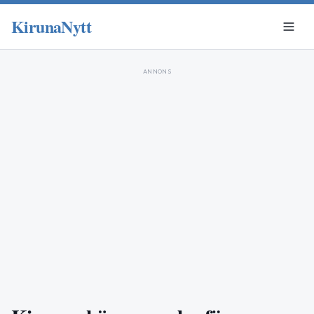
KirunaNytt
ANNONS