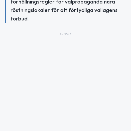
förhållningsregler för valpropaganda nära
röstningslokaler för att förtydliga vallagens
förbud.
ANNONS