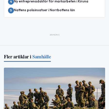
Ny entreprenadaktör för markarbeten i Kiruna
4
Nattens polisinsatser i Norrbottens län
5
ANNONS
Fler artiklar i
Samhälle