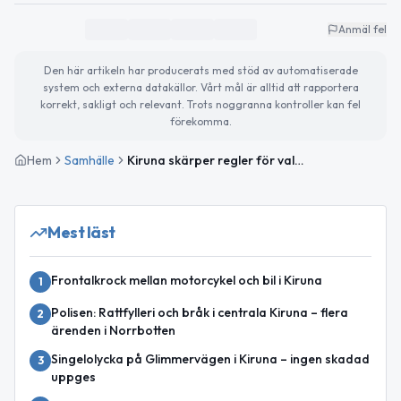
Anmäl fel
Den här artikeln har producerats med stöd av automatiserade
system och externa datakällor. Vårt mål är alltid att rapportera
korrekt, sakligt och relevant. Trots noggranna kontroller kan fel
förekomma.
Hem
Samhälle
Kiruna skärper regler för valpropaganda vid röstning
Mest läst
Frontalkrock mellan motorcykel och bil i Kiruna
1
Polisen: Rattfylleri och bråk i centrala Kiruna – flera
2
ärenden i Norrbotten
Singelolycka på Glimmervägen i Kiruna – ingen skadad
3
uppges