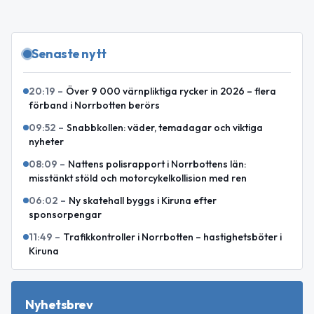
Senaste nytt
20:19
–
Över 9 000 värnpliktiga rycker in 2026 – flera
förband i Norrbotten berörs
09:52
–
Snabbkollen: väder, temadagar och viktiga
nyheter
08:09
–
Nattens polisrapport i Norrbottens län:
misstänkt stöld och motorcykelkollision med ren
06:02
–
Ny skatehall byggs i Kiruna efter
sponsorpengar
11:49
–
Trafikkontroller i Norrbotten – hastighetsböter i
Kiruna
Nyhetsbrev