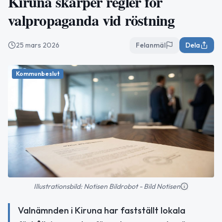
Kiruna skärper regler för
valpropaganda vid röstning
25 mars 2026
Felanmäl
Dela
Kommunbeslut
Illustrationsbild: Notisen Bildrobot - Bild Notisen
Valnämnden i Kiruna har fastställt lokala