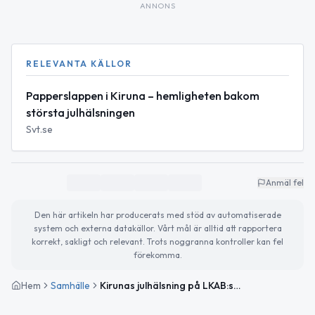
ANNONS
RELEVANTA KÄLLOR
Papperslappen i Kiruna – hemligheten bakom
största julhälsningen
Svt.se
Anmäl fel
Den här artikeln har producerats med stöd av automatiserade
system och externa datakällor. Vårt mål är alltid att rapportera
korrekt, sakligt och relevant. Trots noggranna kontroller kan fel
förekomma.
Hem
Samhälle
Kirunas julhälsning på LKAB:s förvaltningsskrapa måste hitta nya former