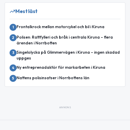
Mest läst
Frontalkrock mellan motorcykel och bil i Kiruna
1
Polisen: Rattfylleri och bråk i centrala Kiruna – flera
2
ärenden i Norrbotten
Singelolycka på Glimmervägen i Kiruna – ingen skadad
3
uppges
Ny entreprenadaktör för markarbeten i Kiruna
4
Nattens polisinsatser i Norrbottens län
5
ANNONS