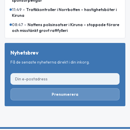
sponsorpengar
11:49
–
Trafikkontroller i Norrbotten – hastighetsböter i
Kiruna
08:47
–
Nattens polisinsatser i Kiruna – stoppade förare
och misstänkt grovt rattfylleri
Nyhetsbrev
Få de senaste nyheterna direkt i din inkorg.
Prenumerera