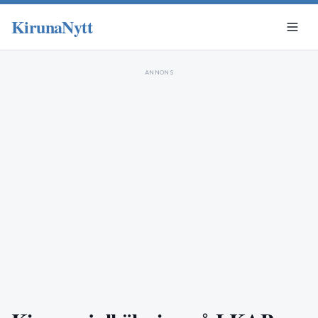
KirunaNytt
ANNONS