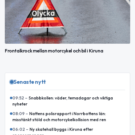
Frontalkrock mellan motorcykel och bil i Kiruna
Senaste nytt
09:52
–
Snabbkollen: väder, temadagar och viktiga
nyheter
08:09
–
Nattens polisrapport i Norrbottens län:
misstänkt stöld och motorcykelkollision med ren
06:02
–
Ny skatehall byggs i Kiruna efter