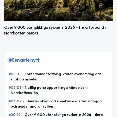
Över 9 000 värnpliktiga rycker in 2026 – flera förband i
Norrbotten berörs
Senaste nytt
08:01
–
Kort sammanfattning: väder, evenemang och
snabba nyheter
07:01
–
Nattlig polisrapport: inga händelser i
Norrbottens län
06:02
–
Stenras ökar vid Kebnekaise – leder stängda
och guider ändrar rutten
20:19
–
Över 9 000 värnpliktiga rycker in 2026 – flera