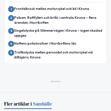
Frontalkrock mellan motorcykel och bil i Kiruna
1
Polisen: Rattfylleri och bråk i centrala Kiruna – flera
2
ärenden i Norrbotten
Singelolycka på Glimmervägen i Kiruna – ingen skadad
3
uppges
Nattens polisinsatser i Norrbottens län
4
Trafikolycka mellan personbil och motorcykel vid
5
Alttajärvi, Kiruna
ANNONS
Fler artiklar i
Samhälle