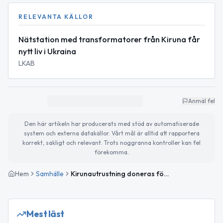
RELEVANTA KÄLLOR
Nätstation med transformatorer från Kiruna får
nytt liv i Ukraina
LKAB
Anmäl fel
Den här artikeln har producerats med stöd av automatiserade
system och externa datakällor. Vårt mål är alltid att rapportera
korrekt, sakligt och relevant. Trots noggranna kontroller kan fel
förekomma.
Hem
Samhälle
Kirunautrustning doneras för att stärka Ukrainas elnät
Mest läst