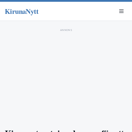
KirunaNytt
ANNONS