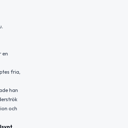
u.
r en
h
tes fria,
kade han
derströk
tion och
lsynt