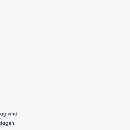
vag vind
ddagen.