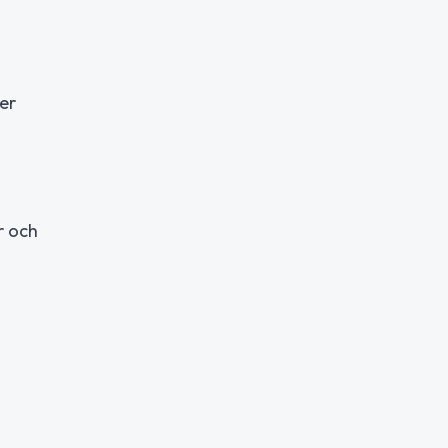
ler
r och