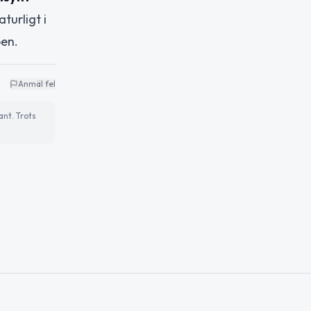
turligt i
pen.
Anmäl fel
ant. Trots