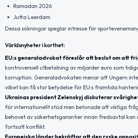
Ramadan 2026
Jutta Leerdam
Dessa sökningar speglar intresse för sporteveneman
Världsnyheter i korthet:
EU:s generaladvokat föreslår att beslut om att fr
kontroversiell utbetalning av miljarder euro som tidig
korruption. Generaladvokaten menar att Ungern int
vilket kan få stor betydelse för EU:s framtida hante
Ukrainas president Zelenskyj diskuterar svårighe
för internationellt stöd men betonade att viktiga f
behovet av säkerhetsgarantier innan fredsavtal kan 
fortsatt konflikt.
Europeiska länder bekräftar att den ryske opposi