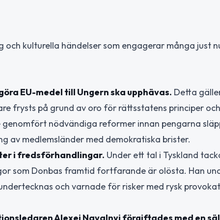
g och kulturella händelser som engagerar många just n
igöra EU-medel till Ungern ska upphävas.
Detta gälle
are frysts på grund av oro för rättsstatens principer oc
e genomfört nödvändiga reformer innan pengarna släpp
ring av medlemsländer med demokratiska brister.
ter i fredsförhandlingar.
Under ett tal i Tyskland tac
rågor som Donbas framtid fortfarande är olösta. Han un
undertecknas och varnade för risker med rysk provoka
tionsledaren Alexei Navalnyj förgiftades med en säl