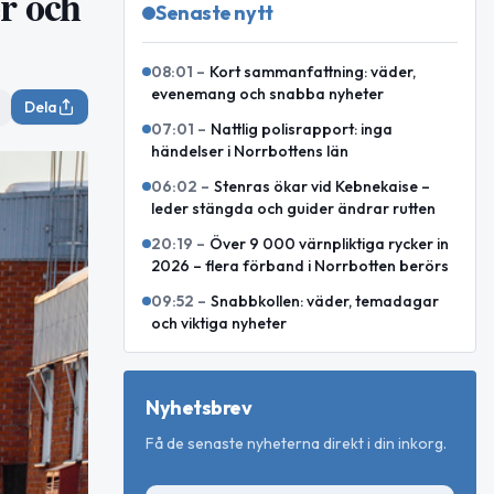
er och
Senaste nytt
08:01
–
Kort sammanfattning: väder,
evenemang och snabba nyheter
Dela
07:01
–
Nattlig polisrapport: inga
händelser i Norrbottens län
06:02
–
Stenras ökar vid Kebnekaise –
leder stängda och guider ändrar rutten
20:19
–
Över 9 000 värnpliktiga rycker in
2026 – flera förband i Norrbotten berörs
09:52
–
Snabbkollen: väder, temadagar
och viktiga nyheter
Nyhetsbrev
Få de senaste nyheterna direkt i din inkorg.