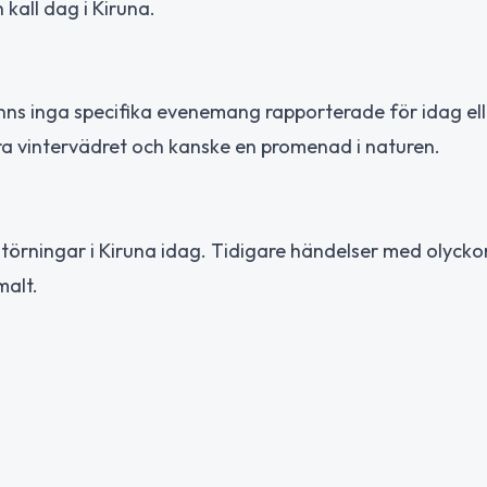
 kall dag i Kiruna.
t finns inga specifika evenemang rapporterade för idag el
ara vintervädret och kanske en promenad i naturen.
störningar i Kiruna idag. Tidigare händelser med olycko
malt.