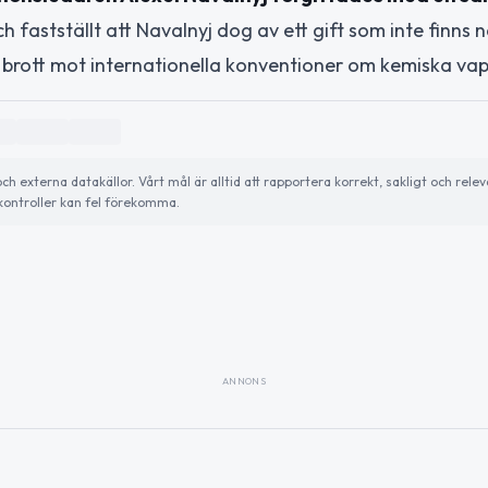
fastställt att Navalnyj dog av ett gift som inte finns na
ör brott mot internationella konventioner om kemiska va
externa datakällor. Vårt mål är alltid att rapportera korrekt, sakligt och relev
ontroller kan fel förekomma.
ANNONS