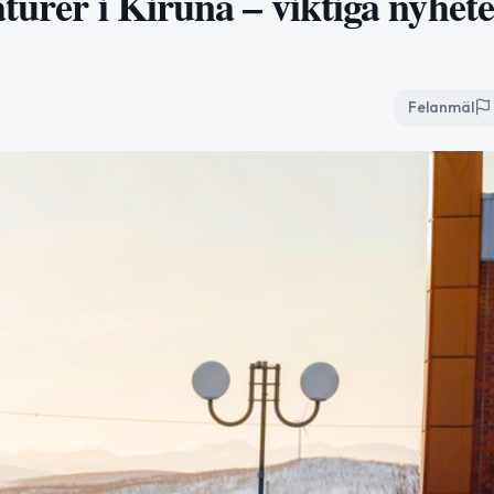
turer i Kiruna – viktiga nyhet
Felanmäl