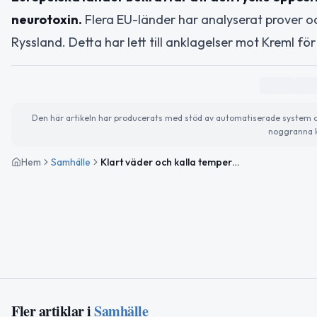
neurotoxin.
Flera EU-länder har analyserat prover och 
Ryssland. Detta har lett till anklagelser mot Kreml f
Den här artikeln har producerats med stöd av automatiserade system och 
noggranna k
Hem
Samhälle
Klart väder och kalla temperaturer i Kiruna – viktiga nyheter och trender
Fler artiklar i
Samhälle