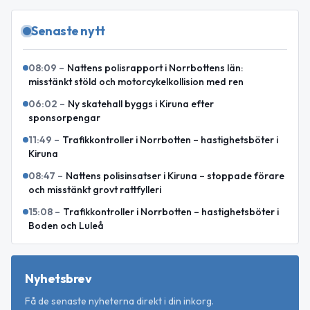
Senaste nytt
08:09
–
Nattens polisrapport i Norrbottens län:
misstänkt stöld och motorcykelkollision med ren
06:02
–
Ny skatehall byggs i Kiruna efter
sponsorpengar
11:49
–
Trafikkontroller i Norrbotten – hastighetsböter i
Kiruna
08:47
–
Nattens polisinsatser i Kiruna – stoppade förare
och misstänkt grovt rattfylleri
15:08
–
Trafikkontroller i Norrbotten – hastighetsböter i
Boden och Luleå
Nyhetsbrev
Få de senaste nyheterna direkt i din inkorg.