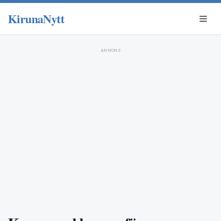
KirunaNytt
ANNONS