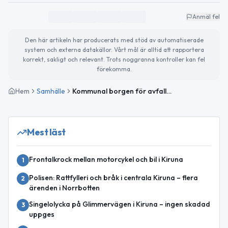
Anmäl fel
Den här artikeln har producerats med stöd av automatiserade
system och externa datakällor. Vårt mål är alltid att rapportera
korrekt, sakligt och relevant. Trots noggranna kontroller kan fel
förekomma.
Hem
Samhälle
Kommunal borgen för avfallsanläggning i Kiruna
Mest läst
Frontalkrock mellan motorcykel och bil i Kiruna
1
Polisen: Rattfylleri och bråk i centrala Kiruna – flera
2
ärenden i Norrbotten
Singelolycka på Glimmervägen i Kiruna – ingen skadad
3
uppges