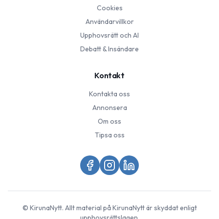
Cookies
Användarvillkor
Upphovsrätt och AI
Debatt & Insändare
Kontakt
Kontakta oss
Annonsera
Om oss
Tipsa oss
©
KirunaNytt
. Allt material på
KirunaNytt
är skyddat enligt
upphovsrättslagen.