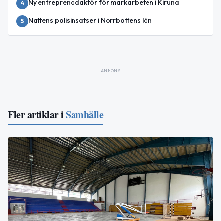
Ny entreprenadaktör för markarbeten i Kiruna
4
Nattens polisinsatser i Norrbottens län
5
ANNONS
Fler artiklar i
Samhälle