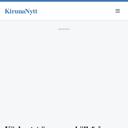
KirunaNytt
ANNONS