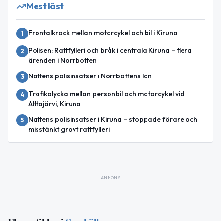
Mest läst
Frontalkrock mellan motorcykel och bil i Kiruna
1
Polisen: Rattfylleri och bråk i centrala Kiruna – flera
2
ärenden i Norrbotten
Nattens polisinsatser i Norrbottens län
3
Trafikolycka mellan personbil och motorcykel vid
4
Alttajärvi, Kiruna
Nattens polisinsatser i Kiruna – stoppade förare och
5
misstänkt grovt rattfylleri
ANNONS