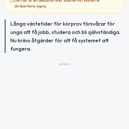
Det här är en debattartikel. Åsikterna i texten är
skribentens egna.
Långa väntetider för körprov försvårar för
unga att få jobb, studera och bli självständiga.
Nu krävs åtgärder för att få systemet att
fungera.
ANNONS