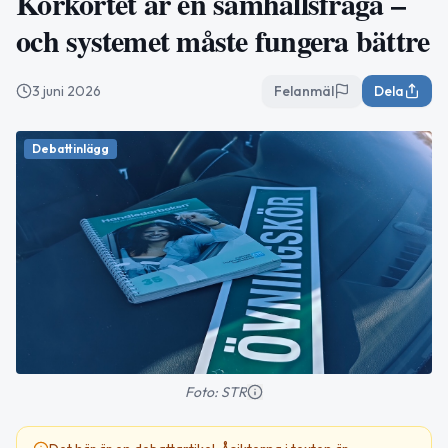
Körkortet är en samhällsfråga –
och systemet måste fungera bättre
3 juni 2026
Felanmäl
Dela
Debattinlägg
Foto: STR