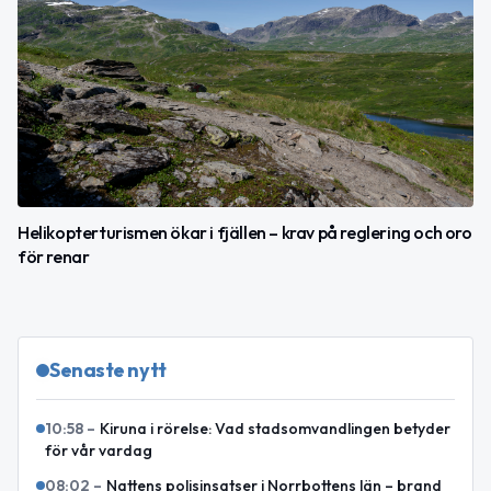
Helikopterturismen ökar i fjällen – krav på reglering och oro
för renar
Senaste nytt
10:58
–
Kiruna i rörelse: Vad stadsomvandlingen betyder
för vår vardag
08:02
–
Nattens polisinsatser i Norrbottens län – brand