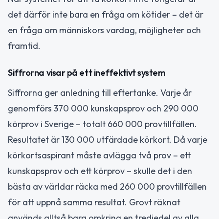
det därför inte bara en fråga om kötider – det är
en fråga om människors vardag, möjligheter och
framtid.
Siffrorna visar på ett ineffektivt system
Siffrorna ger anledning till eftertanke. Varje år
genomförs 370 000 kunskapsprov och 290 000
körprov i Sverige – totalt 660 000 provtillfällen.
Resultatet är 130 000 utfärdade körkort. Då varje
körkortsaspirant måste avlägga två prov – ett
kunskapsprov och ett körprov – skulle det i den
bästa av världar räcka med 260 000 provtillfällen
för att uppnå samma resultat. Grovt räknat
används alltså bara omkring en tredjedel av alla