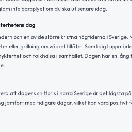
löm inte paraplyet om du ska ut senare idag.
kterhetens dag
ndern och en av de större kristna högtiderna i Sverige.
eter eller grillning om vädret tillåter. Samtidigt uppmä
ykterhet och folkhälsa i samhället. Dagen har en lång t
e.
tera att dagens snittpris i norra Sverige är det lägsta p
g jämfört med tidigare dagar, vilket kan vara positivt f