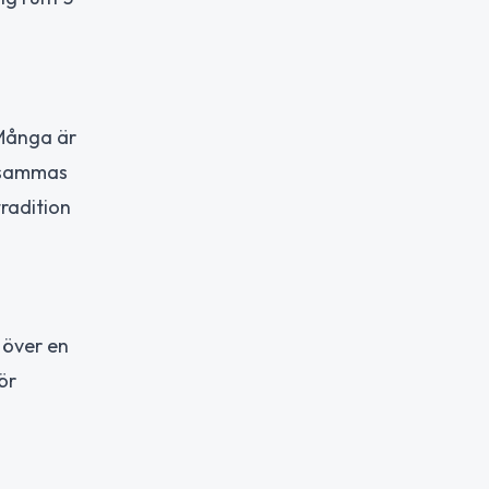
 Många är
rksammas
radition
å över en
ör