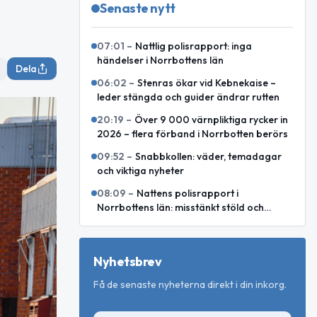
Senaste nytt
07:01
–
Nattlig polisrapport: inga
händelser i Norrbottens län
Dela
06:02
–
Stenras ökar vid Kebnekaise –
leder stängda och guider ändrar rutten
20:19
–
Över 9 000 värnpliktiga rycker in
2026 – flera förband i Norrbotten berörs
09:52
–
Snabbkollen: väder, temadagar
och viktiga nyheter
08:09
–
Nattens polisrapport i
Norrbottens län: misstänkt stöld och
motorcykelkollision med ren
Nyhetsbrev
Få de senaste nyheterna direkt i din inkorg.