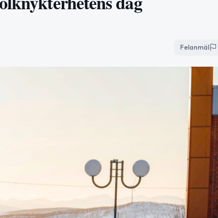
olknykterhetens dag
Felanmäl