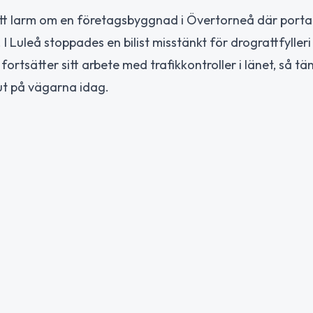
 ett larm om en företagsbyggnad i Övertorneå där porta
 Luleå stoppades en bilist misstänkt för drograttfylleri
rtsätter sitt arbete med trafikkontroller i länet, så tä
 ut på vägarna idag.