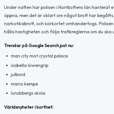
Under natten har polisen i Norrbottens län hanterat
öppna, men det är oklart om något brott har begåtts. I
narkotikabrott, och körkortet omhändertogs. Polisen fo
hålla hastigheten och följa trafikreglerna om du ska
Trendar på Google Search just nu:
man city mot crystal palace
isabella löwengrip
julbord
mario kempe
lundsbergs skola
Världsnyheter i korthet: