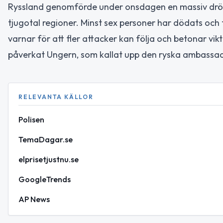
Ryssland genomförde under onsdagen en massiv drön
tjugotal regioner. Minst sex personer har dödats och f
varnar för att fler attacker kan följa och betonar vik
påverkat Ungern, som kallat upp den ryska ambassad
RELEVANTA KÄLLOR
Polisen
TemaDagar.se
elprisetjustnu.se
GoogleTrends
AP News