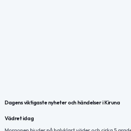
Dagens viktigaste nyheter och händelser i Kiruna
Vädret idag
Morgonen bjuder på halvklart väder och cirka 5 grade