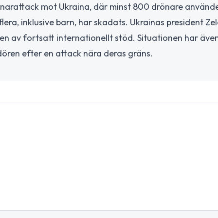
arattack mot Ukraina, där minst 800 drönare använde
lera, inklusive barn, har skadats. Ukrainas president Zel
ten av fortsatt internationellt stöd. Situationen har äve
ören efter en attack nära deras gräns.