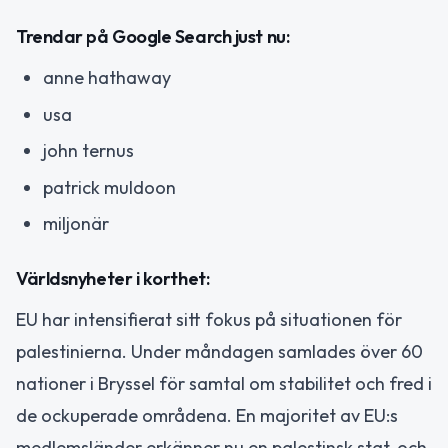
Trendar på Google Search just nu:
anne hathaway
usa
john ternus
patrick muldoon
miljonär
Världsnyheter i korthet:
EU har intensifierat sitt fokus på situationen för
palestinierna. Under måndagen samlades över 60
nationer i Bryssel för samtal om stabilitet och fred i
de ockuperade områdena. En majoritet av EU:s
medlemsländer erkänner nu en palestinsk stat, och