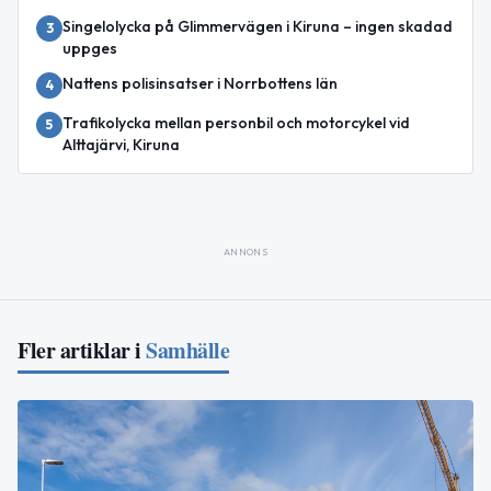
Singelolycka på Glimmervägen i Kiruna – ingen skadad
3
uppges
Nattens polisinsatser i Norrbottens län
4
Trafikolycka mellan personbil och motorcykel vid
5
Alttajärvi, Kiruna
ANNONS
Fler artiklar i
Samhälle