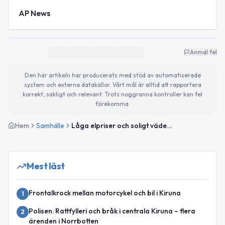
AP News
Anmäl fel
Den här artikeln har producerats med stöd av automatiserade
system och externa datakällor. Vårt mål är alltid att rapportera
korrekt, sakligt och relevant. Trots noggranna kontroller kan fel
förekomma.
Hem
Samhälle
Låga elpriser och soligt väder – så ser dagen ut
Mest läst
Frontalkrock mellan motorcykel och bil i Kiruna
1
Polisen: Rattfylleri och bråk i centrala Kiruna – flera
2
ärenden i Norrbotten