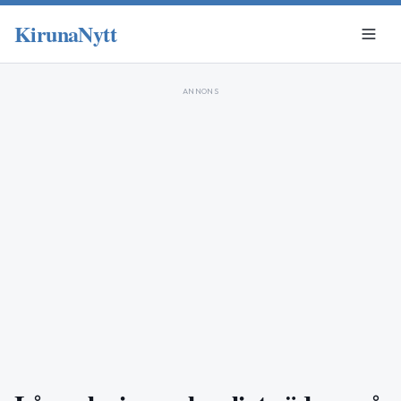
KirunaNytt
ANNONS