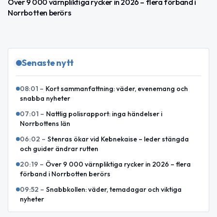
Över 9 000 värnpliktiga rycker in 2026 – flera förband i
Norrbotten berörs
Senaste nytt
08:01
–
Kort sammanfattning: väder, evenemang och
snabba nyheter
07:01
–
Nattlig polisrapport: inga händelser i
Norrbottens län
06:02
–
Stenras ökar vid Kebnekaise – leder stängda
och guider ändrar rutten
20:19
–
Över 9 000 värnpliktiga rycker in 2026 – flera
förband i Norrbotten berörs
09:52
–
Snabbkollen: väder, temadagar och viktiga
nyheter