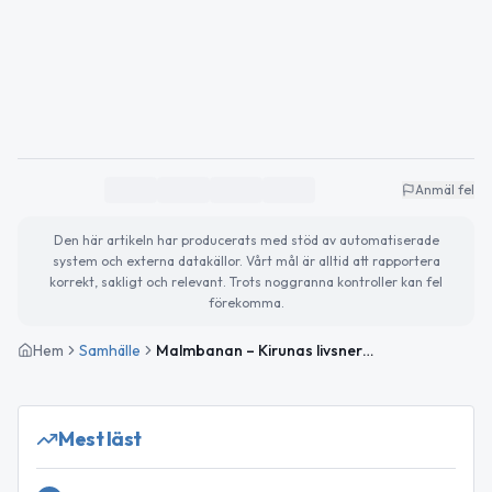
Anmäl fel
Den här artikeln har producerats med stöd av automatiserade
system och externa datakällor. Vårt mål är alltid att rapportera
korrekt, sakligt och relevant. Trots noggranna kontroller kan fel
förekomma.
Hem
Samhälle
Malmbanan – Kirunas livsnerv: historia, utmaningar och framtid
Mest läst