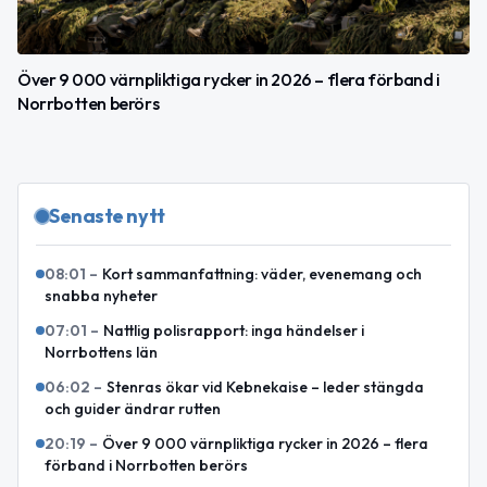
Över 9 000 värnpliktiga rycker in 2026 – flera förband i
Norrbotten berörs
Senaste nytt
08:01
–
Kort sammanfattning: väder, evenemang och
snabba nyheter
07:01
–
Nattlig polisrapport: inga händelser i
Norrbottens län
06:02
–
Stenras ökar vid Kebnekaise – leder stängda
och guider ändrar rutten
20:19
–
Över 9 000 värnpliktiga rycker in 2026 – flera
förband i Norrbotten berörs