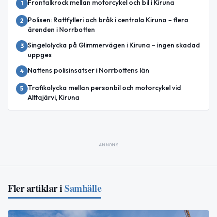
Frontalkrock mellan motorcykel och bil i Kiruna
1
Polisen: Rattfylleri och bråk i centrala Kiruna – flera
2
ärenden i Norrbotten
Singelolycka på Glimmervägen i Kiruna – ingen skadad
3
uppges
Nattens polisinsatser i Norrbottens län
4
Trafikolycka mellan personbil och motorcykel vid
5
Alttajärvi, Kiruna
ANNONS
Fler artiklar i
Samhälle