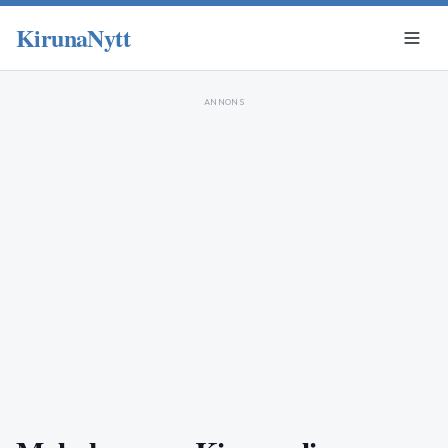
KirunaNytt
ANNONS