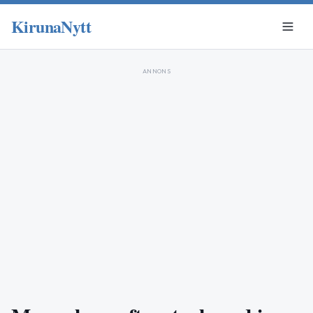
KirunaNytt
ANNONS