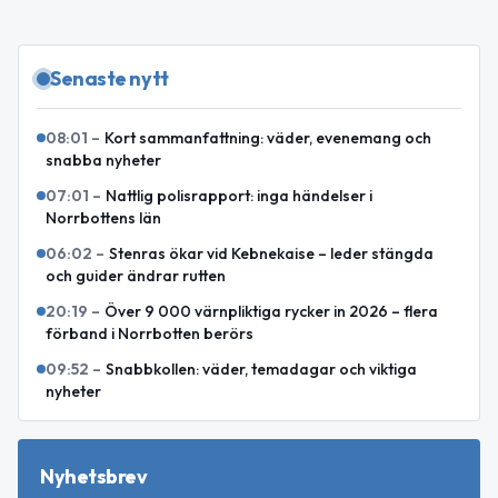
Senaste nytt
08:01
–
Kort sammanfattning: väder, evenemang och
snabba nyheter
07:01
–
Nattlig polisrapport: inga händelser i
Norrbottens län
06:02
–
Stenras ökar vid Kebnekaise – leder stängda
och guider ändrar rutten
20:19
–
Över 9 000 värnpliktiga rycker in 2026 – flera
förband i Norrbotten berörs
09:52
–
Snabbkollen: väder, temadagar och viktiga
nyheter
Nyhetsbrev