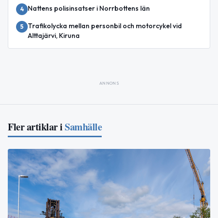
Nattens polisinsatser i Norrbottens län
4
Trafikolycka mellan personbil och motorcykel vid
5
Alttajärvi, Kiruna
ANNONS
Fler artiklar i
Samhälle