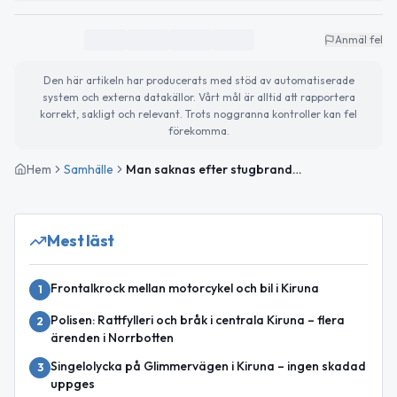
Anmäl fel
Den här artikeln har producerats med stöd av automatiserade
system och externa datakällor. Vårt mål är alltid att rapportera
korrekt, sakligt och relevant. Trots noggranna kontroller kan fel
förekomma.
Hem
Samhälle
Man saknas efter stugbrand i Övre Soppero
Mest läst
Frontalkrock mellan motorcykel och bil i Kiruna
1
Polisen: Rattfylleri och bråk i centrala Kiruna – flera
2
ärenden i Norrbotten
Singelolycka på Glimmervägen i Kiruna – ingen skadad
3
uppges