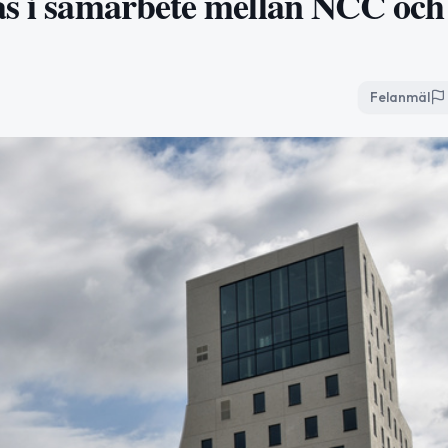
as i samarbete mellan NCC och
Felanmäl