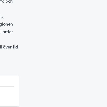
tta och
:s
egionen
ljarder
l över tid