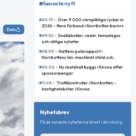
Senaste nytt
20:19
–
Över 9 000 värnpliktiga rycker in
2026 – flera förband i Norrbotten berörs
Dela
09:52
–
Snabbkollen: väder, temadagar
och viktiga nyheter
08:09
–
Nattens polisrapport i
Norrbottens län: misstänkt stöld och
motorcykelkollision med ren
06:02
–
Ny skatehall byggs i Kiruna efter
sponsorpengar
11:49
–
Trafikkontroller i Norrbotten –
hastighetsböter i Kiruna
Nyhetsbrev
Få de senaste nyheterna direkt i din inkorg.