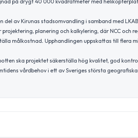
yggnad på drygt 40 000 kvadratmeter med helikopterpla
 en del av Kirunas stadsomvandling i samband med LKAB
 projektering, planering och kalkylering, där NCC och r
älla målkostnad. Upphandlingen uppskattas till flera mi
en ska projektet säkerställa hög kvalitet, god kontrol
tidens vårdbehov i ett av Sveriges största geografiska