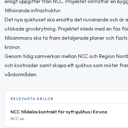
enligt uppgifter från NCC. Projektet omfattar en b
tillhörande infrastruktur.
Det nya sjukhuset ska ersätta det nuvarande och är
utökade gruvbrytning. Projektet inleds med en fas för
tillsammans ska ta fram detaljerade planer och fastst
kronor.
Genom tidig samverkan mellan NCC och Region Norrbott
och kostnader samt skapa ett sjukhus som möter fram
vårdområden.
RELEVANTA KÄLLOR
NCC tilldelas kontrakt för nytt sjukhus i Kiruna
NCC.se