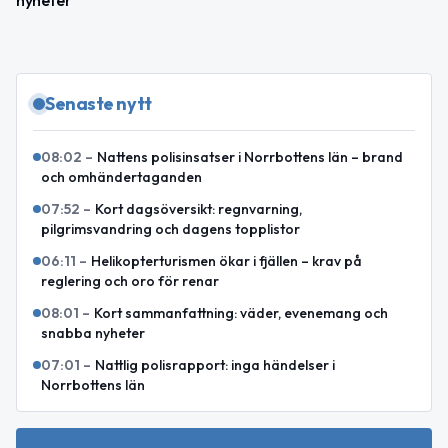
Senaste nytt
08:02
–
Nattens polisinsatser i Norrbottens län – brand
och omhändertaganden
07:52
–
Kort dagsöversikt: regnvarning,
pilgrimsvandring och dagens topplistor
06:11
–
Helikopterturismen ökar i fjällen – krav på
reglering och oro för renar
08:01
–
Kort sammanfattning: väder, evenemang och
snabba nyheter
07:01
–
Nattlig polisrapport: inga händelser i
Norrbottens län