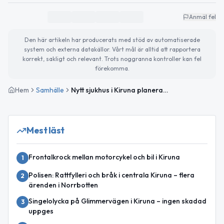
Anmäl fel
Den här artikeln har producerats med stöd av automatiserade
system och externa datakällor. Vårt mål är alltid att rapportera
korrekt, sakligt och relevant. Trots noggranna kontroller kan fel
förekomma.
Hem
Samhälle
Nytt sjukhus i Kiruna planeras med förlossning och akutkirurgi
Mest läst
Frontalkrock mellan motorcykel och bil i Kiruna
1
Polisen: Rattfylleri och bråk i centrala Kiruna – flera
2
ärenden i Norrbotten
Singelolycka på Glimmervägen i Kiruna – ingen skadad
3
uppges