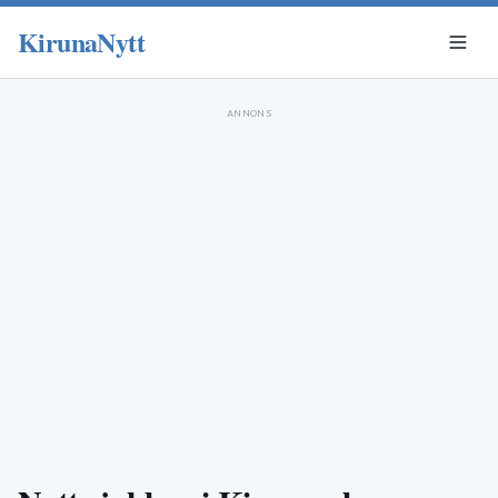
KirunaNytt
ANNONS