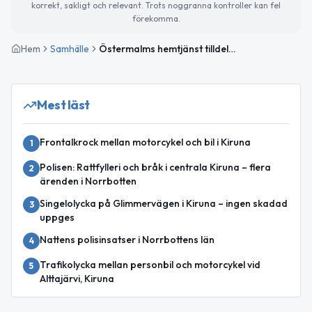
korrekt, sakligt och relevant. Trots noggranna kontroller kan fel
förekomma.
Hem
Samhälle
Östermalms hemtjänst tilldelas hemtjänststipendium för 2025
Mest läst
Frontalkrock mellan motorcykel och bil i Kiruna
1
Polisen: Rattfylleri och bråk i centrala Kiruna – flera
2
ärenden i Norrbotten
Singelolycka på Glimmervägen i Kiruna – ingen skadad
3
uppges
Nattens polisinsatser i Norrbottens län
4
Trafikolycka mellan personbil och motorcykel vid
5
Alttajärvi, Kiruna