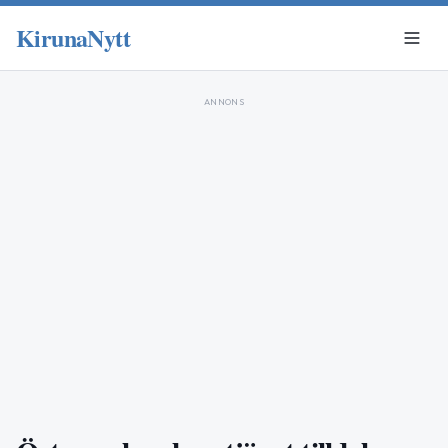
KirunaNytt
ANNONS