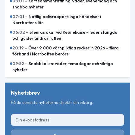
08:01
–
Kort sammanfattning: väder, evenemang och
snabba nyheter
07:01
–
Nattlig polisrapport: inga händelser i
Norrbottens län
06:02
–
Stenras ökar vid Kebnekaise – leder stängda
och guider ändrar rutten
20:19
–
Över 9 000 värnpliktiga rycker in 2026 – flera
förband i Norrbotten berörs
09:52
–
Snabbkollen: väder, temadagar och viktiga
nyheter
Nyhetsbrev
Få de senaste nyheterna direkt i din inkorg.