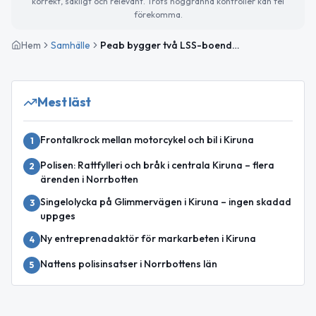
korrekt, sakligt och relevant. Trots noggranna kontroller kan fel
förekomma.
Hem
Samhälle
Peab bygger två LSS-boenden och ett resurscenter i Kiruna
Mest läst
Frontalkrock mellan motorcykel och bil i Kiruna
1
Polisen: Rattfylleri och bråk i centrala Kiruna – flera
2
ärenden i Norrbotten
Singelolycka på Glimmervägen i Kiruna – ingen skadad
3
uppges
Ny entreprenadaktör för markarbeten i Kiruna
4
Nattens polisinsatser i Norrbottens län
5