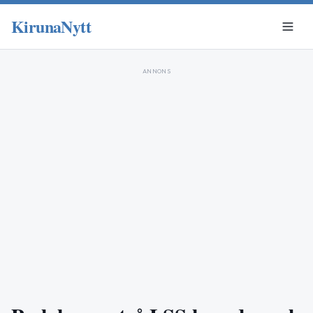
KirunaNytt
ANNONS