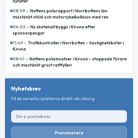
nyheter
08:09
–
Nattens polisrapport i Norrbottens län:
misstänkt stöld och motorcykelkollision med ren
06:02
–
Ny skatehall byggs i Kiruna efter
sponsorpengar
11:49
–
Trafikkontroller i Norrbotten – hastighetsböter i
Kiruna
08:47
–
Nattens polisinsatser i Kiruna – stoppade förare
och misstänkt grovt rattfylleri
Nyhetsbrev
Få de senaste nyheterna direkt i din inkorg.
Prenumerera