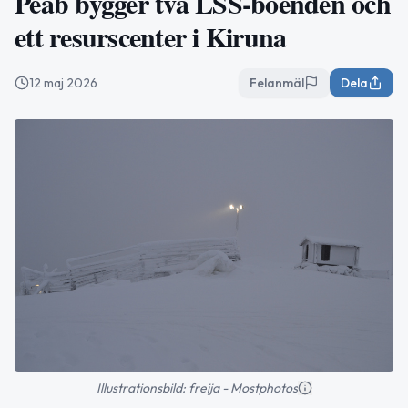
Peab bygger två LSS-boenden och
ett resurscenter i Kiruna
12 maj 2026
Felanmäl
Dela
Illustrationsbild: freija - Mostphotos