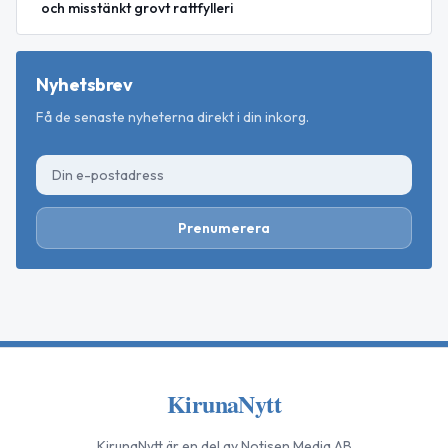
och misstänkt grovt rattfylleri
Nyhetsbrev
Få de senaste nyheterna direkt i din inkorg.
Prenumerera
KirunaNytt
KirunaNytt
är en del av Notisen Media AB