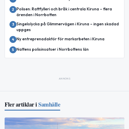
Polisen: Rattfylleri och bråk i centrala Kiruna – flera
2
ärenden i Norrbotten
Singelolycka på Glimmervägen i Kiruna – ingen skadad
3
uppges
Ny entreprenadaktör för markarbeten i Kiruna
4
Nattens polisinsatser i Norrbottens län
5
ANNONS
Fler artiklar i
Samhälle