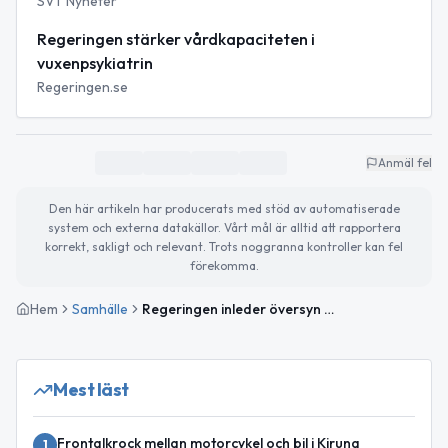
SVT Nyheter
Regeringen stärker vårdkapaciteten i
vuxenpsykiatrin
Regeringen.se
Anmäl fel
Den här artikeln har producerats med stöd av automatiserade
system och externa datakällor. Vårt mål är alltid att rapportera
korrekt, sakligt och relevant. Trots noggranna kontroller kan fel
förekomma.
Hem
Samhälle
Regeringen inleder översyn av vuxenpsykiatrin efter mord i Boden
Mest läst
Frontalkrock mellan motorcykel och bil i Kiruna
1