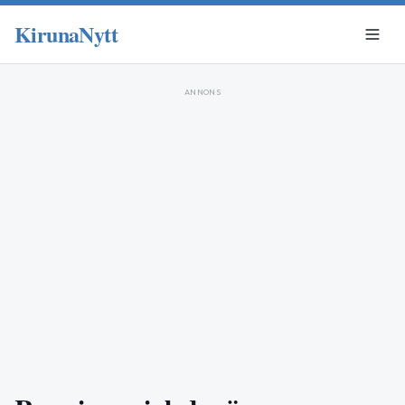
KirunaNytt
ANNONS