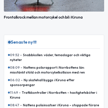
Frontalkrock mellan motorcykel och bil i Kiruna
Senaste nytt
09:52
–
Snabbkollen: väder, temadagar och viktiga
nyheter
08:09
–
Nattens polisrapport i Norrbottens län:
misstänkt stöld och motorcykelkollision med ren
06:02
–
Ny skatehall byggs i Kiruna efter
sponsorpengar
11:49
–
Trafikkontroller i Norrbotten – hastighetsböter i
Kiruna
08:47
–
Nattens polisinsatser i Kiruna – stoppade förare