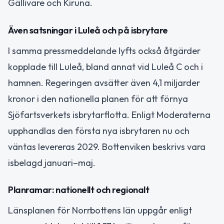
Gällivare och Kiruna.
Även satsningar i Luleå och på isbrytare
I samma pressmeddelande lyfts också åtgärder
kopplade till Luleå, bland annat vid Luleå C och i
hamnen. Regeringen avsätter även 4,1 miljarder
kronor i den nationella planen för att förnya
Sjöfartsverkets isbrytarflotta. Enligt Moderaterna
upphandlas den första nya isbrytaren nu och
väntas levereras 2029. Bottenviken beskrivs vara
isbelagd januari–maj.
Planramar: nationellt och regionalt
Länsplanen för Norrbottens län uppgår enligt