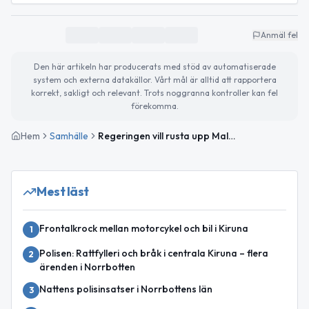
Anmäl fel
Den här artikeln har producerats med stöd av automatiserade
system och externa datakällor. Vårt mål är alltid att rapportera
korrekt, sakligt och relevant. Trots noggranna kontroller kan fel
förekomma.
Hem
Samhälle
Regeringen vill rusta upp Malmbanan: nya mötesstationer och högre axellast i Kirunaområdet
Mest läst
Frontalkrock mellan motorcykel och bil i Kiruna
1
Polisen: Rattfylleri och bråk i centrala Kiruna – flera
2
ärenden i Norrbotten
Nattens polisinsatser i Norrbottens län
3