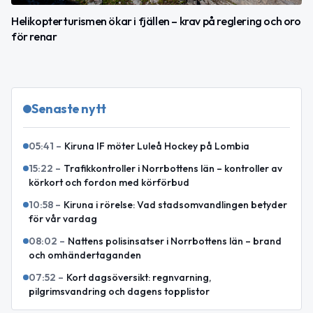
Helikopterturismen ökar i fjällen – krav på reglering och oro
för renar
Senaste nytt
05:41
–
Kiruna IF möter Luleå Hockey på Lombia
15:22
–
Trafikkontroller i Norrbottens län – kontroller av
körkort och fordon med körförbud
10:58
–
Kiruna i rörelse: Vad stadsomvandlingen betyder
för vår vardag
08:02
–
Nattens polisinsatser i Norrbottens län – brand
och omhändertaganden
07:52
–
Kort dagsöversikt: regnvarning,
pilgrimsvandring och dagens topplistor