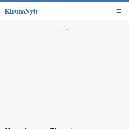
KirunaNytt
ANNONS