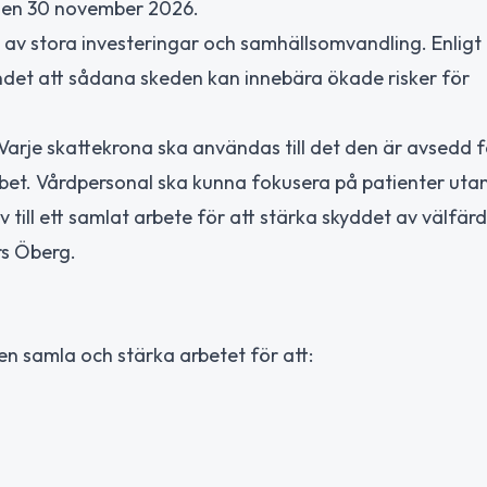
 den 30 november 2026.
d av stora investeringar och samhällsomvandling. Enligt
ndet att sådana skeden kan innebära ökade risker för
. Varje skattekrona ska användas till det den är avsedd 
et. Vårdpersonal ska kunna fokusera på patienter utan
tiv till ett samlat arbete för att stärka skyddet av välfärd
rs Öberg.
n samla och stärka arbetet för att: