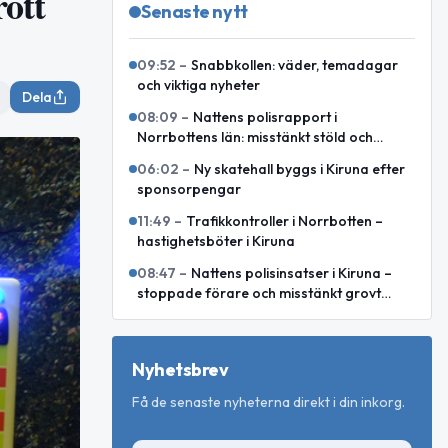
ott
Senaste nytt
09:52
–
Snabbkollen: väder, temadagar
och viktiga nyheter
Dela
08:09
–
Nattens polisrapport i
Norrbottens län: misstänkt stöld och
motorcykelkollision med ren
06:02
–
Ny skatehall byggs i Kiruna efter
sponsorpengar
11:49
–
Trafikkontroller i Norrbotten –
hastighetsböter i Kiruna
08:47
–
Nattens polisinsatser i Kiruna –
stoppade förare och misstänkt grovt
rattfylleri
Nyhetsbrev
Få de senaste nyheterna direkt i din inkorg.