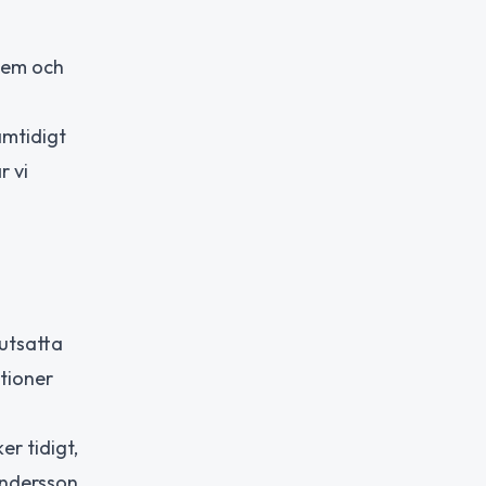
lem och
amtidigt
r vi
 utsatta
tioner
r tidigt,
ndersson.