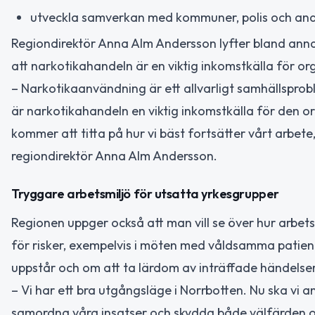
utveckla samverkan med kommuner, polis och an
Regiondirektör Anna Alm Andersson lyfter bland anna
att narkotikahandeln är en viktig inkomstkälla för org
– Narkotikaanvändning är ett allvarligt samhällsprob
är narkotikahandeln en viktig inkomstkälla för den o
kommer att titta på hur vi bäst fortsätter vårt arbe
regiondirektör Anna Alm Andersson.
Tryggare arbetsmiljö för utsatta yrkesgrupper
Regionen uppger också att man vill se över hur arbets
för risker, exempelvis i möten med våldsamma patient
uppstår och om att ta lärdom av inträffade händelser
– Vi har ett bra utgångsläge i Norrbotten. Nu ska vi a
samordna våra insatser och skydda både välfärden o