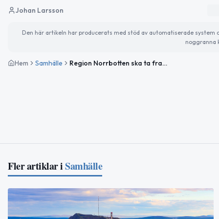
Johan Larsson
Den här artikeln har producerats med stöd av automatiserade system och 
noggranna k
Hem
Samhälle
Region Norrbotten ska ta fram handlingsplan mot välfärdsbrott och hot i vården
Fler artiklar i
Samhälle