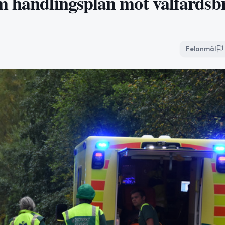
m handlingsplan mot välfärdsbr
Felanmäl