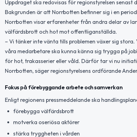
Uppdraget ska redovisas för regionstyrelsen senast
Bakgrunden är att Norrbotten befinner sig i en perio
Norrbotten visar erfarenheter från andra delar av la
välfärdsbrott och hot mot offentliganställda.
– Vi tänker inte vänta tills problemen växer sig stora
våra medarbetare ska kunna känna sig trygga på jobb
för hot, trakasserier eller våld. Därför tar vi nu initia
Norrbotten, säger regionstyrelsens ordförande Ande
Fokus på förebyggande arbete och samverkan
Enligt regionens pressmeddelande ska handlingsplane
förebygga välfärdsbrott
motverka oseriösa aktörer
stärka tryggheten i vården