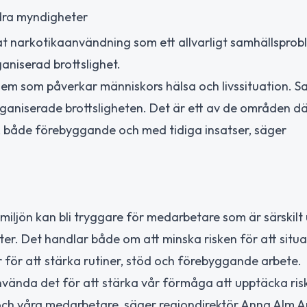
dra myndigheter
t narkotikaanvändning som ett allvarligt samhällsprob
aniserad brottslighet.
lem som påverkar människors hälsa och livssituation. S
rganiserade brottsligheten. Det är ett av de områden dä
te, både förebyggande och med tidiga insatser, säger
miljön kan bli tryggare för medarbetare som är särskilt
er. Det handlar både om att minska risken för att situa
 för att stärka rutiner, stöd och förebyggande arbete.
nvända det för att stärka vår förmåga att upptäcka riske
ch våra medarbetare, säger regiondirektör Anna Alm A