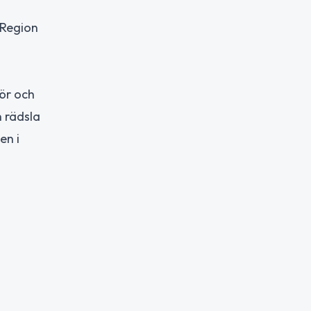
 Region
för och
 rädsla
en i