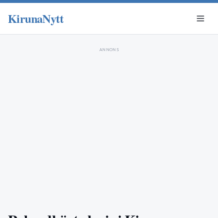
KirunaNytt
ANNONS