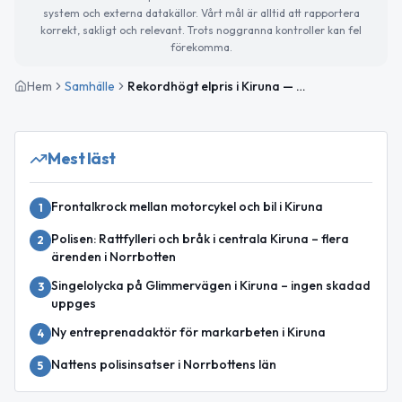
system och externa datakällor. Vårt mål är alltid att rapportera
korrekt, sakligt och relevant. Trots noggranna kontroller kan fel
förekomma.
Hem
Samhälle
Rekordhögt elpris i Kiruna — periodens högsta
Mest läst
Frontalkrock mellan motorcykel och bil i Kiruna
1
Polisen: Rattfylleri och bråk i centrala Kiruna – flera
2
ärenden i Norrbotten
Singelolycka på Glimmervägen i Kiruna – ingen skadad
3
uppges
Ny entreprenadaktör för markarbeten i Kiruna
4
Nattens polisinsatser i Norrbottens län
5