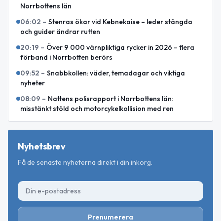
Norrbottens län
06:02
–
Stenras ökar vid Kebnekaise – leder stängda
och guider ändrar rutten
20:19
–
Över 9 000 värnpliktiga rycker in 2026 – flera
förband i Norrbotten berörs
09:52
–
Snabbkollen: väder, temadagar och viktiga
nyheter
08:09
–
Nattens polisrapport i Norrbottens län:
misstänkt stöld och motorcykelkollision med ren
Nyhetsbrev
Få de senaste nyheterna direkt i din inkorg.
Prenumerera