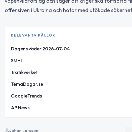
vapenvilaförslag och säger att kriget ska fortsätta t
offensiven i Ukraina och hotar med utökade säkerhe
RELEVANTA KÄLLOR
Dagens väder 2026-07-04
SMHI
Trafikverket
TemaDagar.se
GoogleTrends
AP News
Johan Larsson