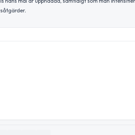
ills hans mål är uppnådda, samtidigt som man intensifie
tsåtgärder.