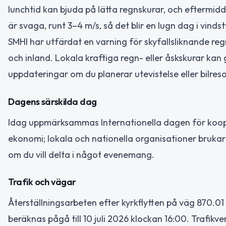
lunchtid kan bjuda på lätta regnskurar, och eftermid
är svaga, runt 3–4 m/s, så det blir en lugn dag i vinds
SMHI har utfärdat en varning för skyfallsliknande reg
och inland. Lokala kraftiga regn- eller åskskurar kan 
uppdateringar om du planerar utevistelse eller bilreso
Dagens särskilda dag
Idag uppmärksammas Internationella dagen för kooper
ekonomi; lokala och nationella organisationer brukar 
om du vill delta i något evenemang.
Trafik och vägar
Återställningsarbeten efter kyrkflytten på väg 870.0
beräknas pågå till 10 juli 2026 klockan 16:00. Trafi