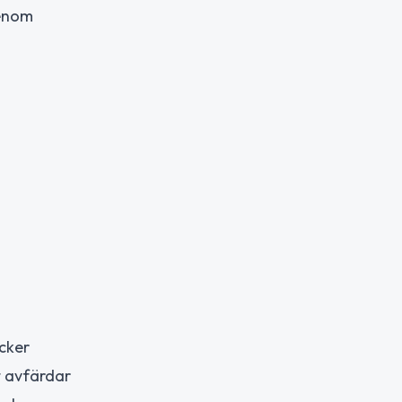
genom
acker
nt avfärdar