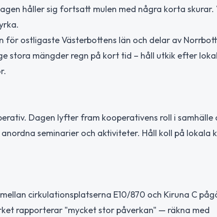
dagen håller sig fortsatt mulen med några korta skurar.
tyrka.
n för ostligaste Västerbottens län och delar av Norrbot
ge stora mängder regn på kort tid – håll utkik efter loka
r.
ativ. Dagen lyfter fram kooperativens roll i samhälle
anordna seminarier och aktiviteter. Håll koll på lokala 
1 mellan cirkulationsplatserna E10/870 och Kiruna C påg
kverket rapporterar "mycket stor påverkan" — räkna med