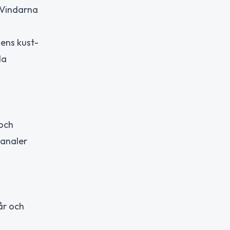
 Vindarna
tens kust-
la
 och
kanaler
år och