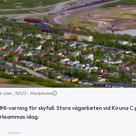
ild: User_76523 - Mostphotos
SMHI-varning för skyfall. Stora vägarbeten vid Kiruna C
ärksammas idag.
ANNONS