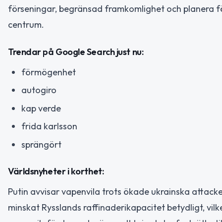
förseningar, begränsad framkomlighet och planera för
centrum.
Trendar på Google Search just nu:
förmögenhet
autogiro
kap verde
frida karlsson
sprängört
Världsnyheter i korthet:
Putin avvisar vapenvila trots ökade ukrainska attack
minskat Rysslands raffinaderikapacitet betydligt, vilket