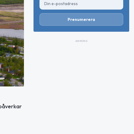
Prenumerera
ANNONS
 påverkar