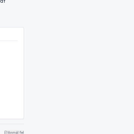
rat
Anmäl fel