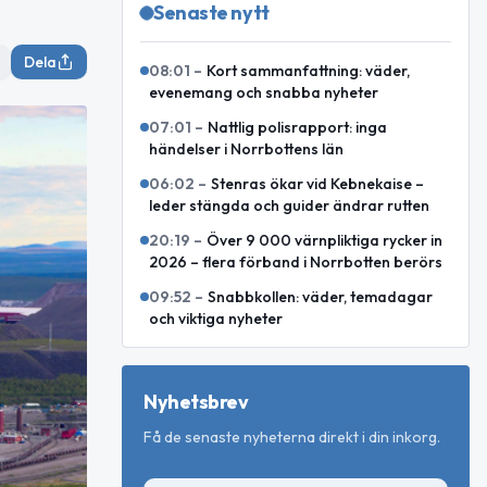
Senaste nytt
Dela
08:01
–
Kort sammanfattning: väder,
evenemang och snabba nyheter
07:01
–
Nattlig polisrapport: inga
händelser i Norrbottens län
06:02
–
Stenras ökar vid Kebnekaise –
leder stängda och guider ändrar rutten
20:19
–
Över 9 000 värnpliktiga rycker in
2026 – flera förband i Norrbotten berörs
09:52
–
Snabbkollen: väder, temadagar
och viktiga nyheter
Nyhetsbrev
Få de senaste nyheterna direkt i din inkorg.