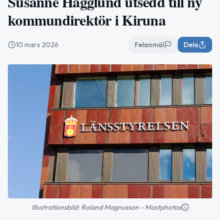
Susanne Hägglund utsedd till ny
kommundirektör i Kiruna
10 mars 2026
Felanmäl
Dela
Illustrationsbild: Roland Magnusson - Mostphotos