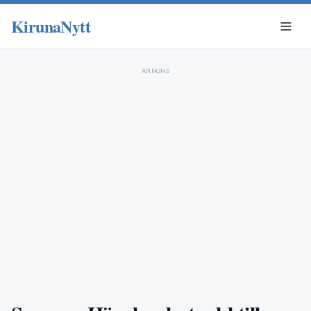
KirunaNytt
ANNONS