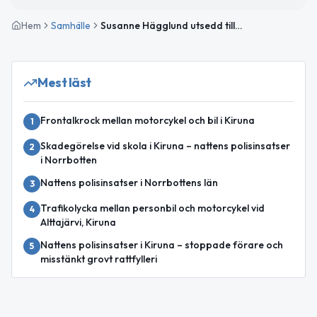
Hem
Samhälle
Susanne Hägglund utsedd till ny kommundirektör i Kiruna
Mest läst
Frontalkrock mellan motorcykel och bil i Kiruna
1
Skadegörelse vid skola i Kiruna – nattens polisinsatser
2
i Norrbotten
Nattens polisinsatser i Norrbottens län
3
Trafikolycka mellan personbil och motorcykel vid
4
Alttajärvi, Kiruna
Nattens polisinsatser i Kiruna – stoppade förare och
5
misstänkt grovt rattfylleri