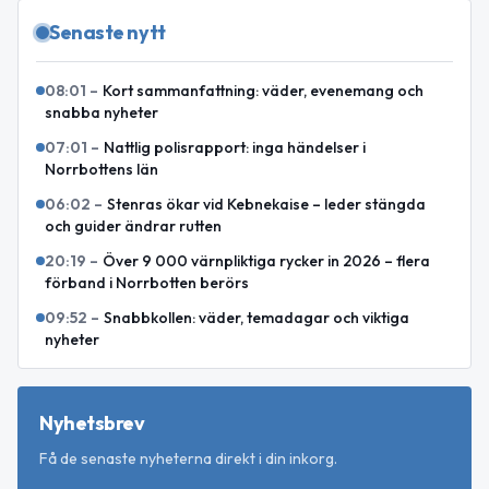
Senaste nytt
08:01
–
Kort sammanfattning: väder, evenemang och
snabba nyheter
07:01
–
Nattlig polisrapport: inga händelser i
Norrbottens län
06:02
–
Stenras ökar vid Kebnekaise – leder stängda
och guider ändrar rutten
20:19
–
Över 9 000 värnpliktiga rycker in 2026 – flera
förband i Norrbotten berörs
09:52
–
Snabbkollen: väder, temadagar och viktiga
nyheter
Nyhetsbrev
Få de senaste nyheterna direkt i din inkorg.