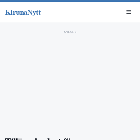
KirunaNytt
ANNONS