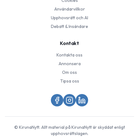
Cookies
Användarvillkor
Upphovsrätt och AI
Debatt & Insändare
Kontakt
Kontakta oss
Annonsera
Om oss
Tipsa oss
©
KirunaNytt
. Allt material på
KirunaNytt
är skyddat enligt
upphovsrättslagen.