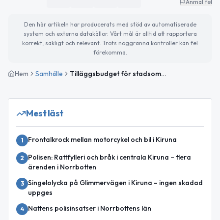
Anmäl fel
Den här artikeln har producerats med stöd av automatiserade
system och externa datakällor. Vårt mål är alltid att rapportera
korrekt, sakligt och relevant. Trots noggranna kontroller kan fel
förekomma.
Hem
Samhälle
Tilläggsbudget för stadsomvandlingen i Kiruna
Mest läst
Frontalkrock mellan motorcykel och bil i Kiruna
1
Polisen: Rattfylleri och bråk i centrala Kiruna – flera
2
ärenden i Norrbotten
Singelolycka på Glimmervägen i Kiruna – ingen skadad
3
uppges
Nattens polisinsatser i Norrbottens län
4