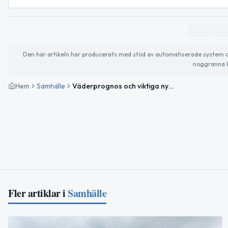
Den här artikeln har producerats med stöd av automatiserade system och 
noggranna k
Hem
Samhälle
Väderprognos och viktiga nyheter för Kiruna den 15 december
Fler artiklar i
Samhälle