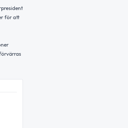
rpresident
r för att
oner
 förvärras