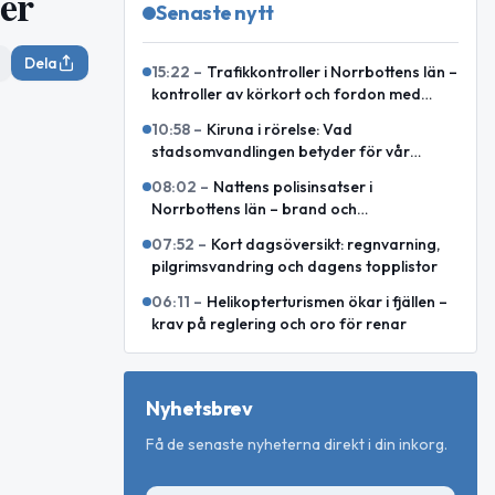
er
Senaste nytt
Dela
15:22
–
Trafikkontroller i Norrbottens län –
kontroller av körkort och fordon med
körförbud
10:58
–
Kiruna i rörelse: Vad
stadsomvandlingen betyder för vår
vardag
08:02
–
Nattens polisinsatser i
Norrbottens län – brand och
omhändertaganden
07:52
–
Kort dagsöversikt: regnvarning,
pilgrimsvandring och dagens topplistor
06:11
–
Helikopterturismen ökar i fjällen –
krav på reglering och oro för renar
Nyhetsbrev
Få de senaste nyheterna direkt i din inkorg.