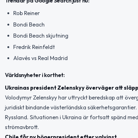
Trendar på Google Search just nu:
Rob Reiner
Bondi Beach
Bondi Beach skjutning
Fredrik Reinfeldt
Alavés vs Real Madrid
Världsnyheter i korthet:
Ukrainas president Zelenskyy överväger att sl
Volodymyr Zelenskyy har uttryckt beredskap att öve
juridiskt bindande västerländska säkerhetsgarantier. Sa
Ryssland. Situationen i Ukraina är fortsatt spänd m
strömavbrott.
Chile får ny högerpresident efter valvinst