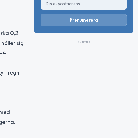
Prenumerera
irka 0,2
håller sig
ANNONS
 -4
kylt regn
 med
lgerna.