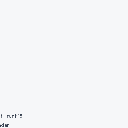
ll runt 18
nder