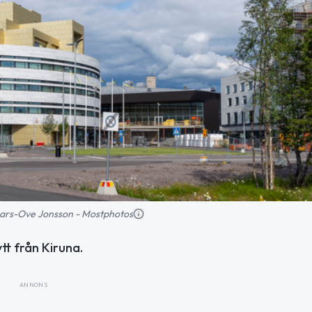
: Lars-Ove Jonsson - Mostphotos
tt från Kiruna.
ANNONS