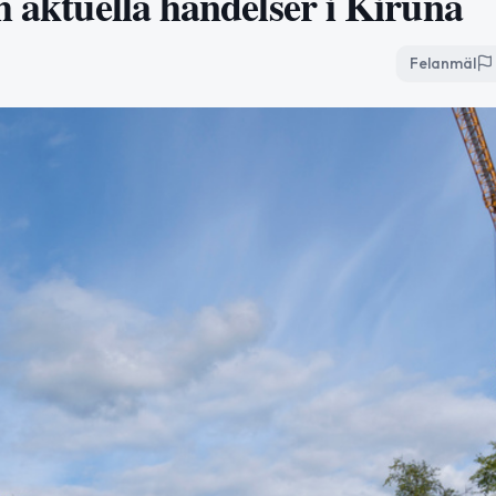
h aktuella händelser i Kiruna
Felanmäl