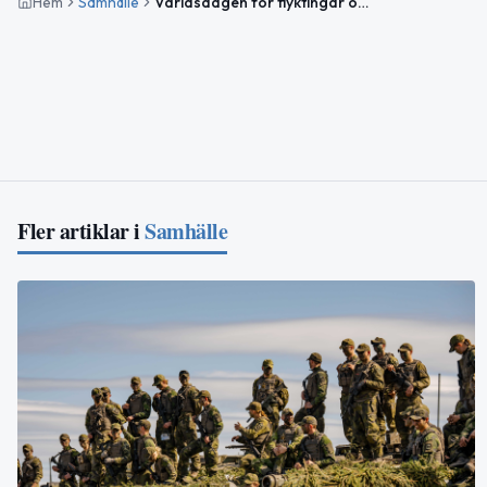
Hem
Samhälle
Världsdagen för flyktingar och aktuella händelser i Kiruna
Fler artiklar i
Samhälle