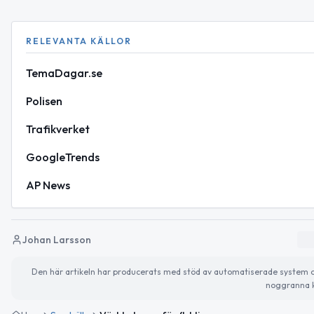
RELEVANTA KÄLLOR
TemaDagar.se
Polisen
Trafikverket
GoogleTrends
AP News
Johan Larsson
Den här artikeln har producerats med stöd av automatiserade system och 
noggranna k