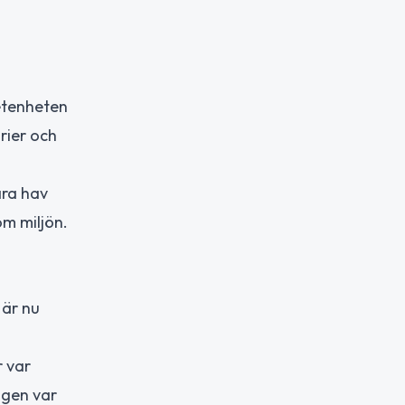
etenheten
rier och
åra hav
om miljön.
 är nu
r var
ägen var