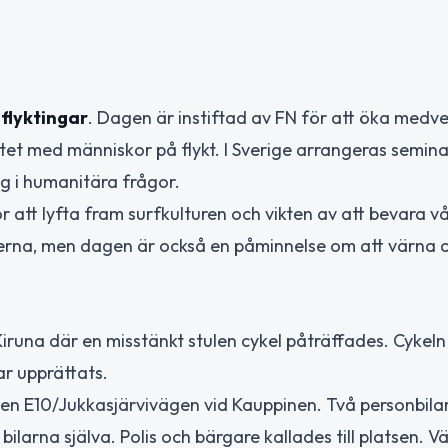
flyktingar
. Dagen är instiftad av FN för att öka medv
itet med människor på flykt. I Sverige arrangeras semina
sig i humanitära frågor.
ör att lyfta fram surfkulturen och vikten av att bevara v
terna, men dagen är också en påminnelse om att värna 
Kiruna där en misstänkt stulen cykel påträffades. Cykeln
ar upprättats.
gen E10/Jukkasjärvivägen vid Kauppinen. Två personbila
ilarna själva. Polis och bärgare kallades till platsen. V