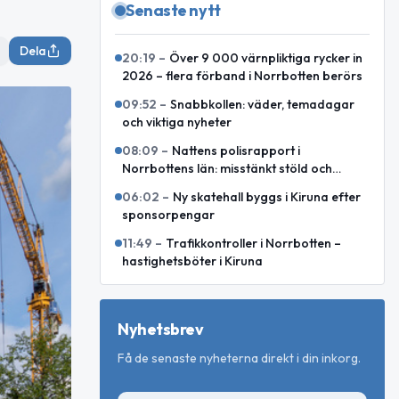
Senaste nytt
Dela
20:19
–
Över 9 000 värnpliktiga rycker in
2026 – flera förband i Norrbotten berörs
09:52
–
Snabbkollen: väder, temadagar
och viktiga nyheter
08:09
–
Nattens polisrapport i
Norrbottens län: misstänkt stöld och
motorcykelkollision med ren
06:02
–
Ny skatehall byggs i Kiruna efter
sponsorpengar
11:49
–
Trafikkontroller i Norrbotten –
hastighetsböter i Kiruna
Nyhetsbrev
Få de senaste nyheterna direkt i din inkorg.