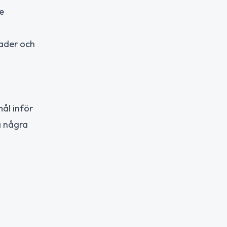
e
nader och
ål inför
a några