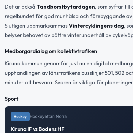
Det är också
Tandborstbytardagen
, som syftar ti
regelbundet för god munhälsa och förebyggande av 
Slutligen uppmärksammas
Vintercyklingens dag
, s
belyser behovet av bättre vinterunderhåll av cykelvä
Medborgardialog om kollektivtrafiken
Kiruna kommun genomför just nu en digital medborga
upphandlingen av länstrafikens busslinjer 501, 502 oc
minuter att besvara. Svaren är viktiga för planeringen
Sport
Hockeyettan Norra
Hockey
Kiruna IF vs Bodens HF