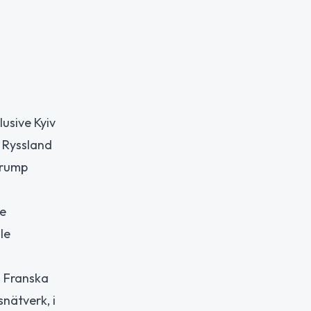
usive Kyiv
n Ryssland
Trump
de
le
i Franska
nätverk, i