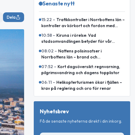
Senaste nytt
Dela
15:22
–
Trafikkontroller i Norrbottens län –
kontroller av körkort och fordon med
körförbud
10:58
–
Kiruna i rörelse: Vad
stadsomvandlingen betyder för vår
vardag
08:02
–
Nattens polisinsatser i
Norrbottens län – brand och
omhändertaganden
07:52
–
Kort dagsöversikt: regnvarning,
pilgrimsvandring och dagens topplistor
06:11
–
Helikopterturismen ökar i fjällen –
krav på reglering och oro för renar
Nyhetsbrev
Få de senaste nyheterna direkt i din inkorg.