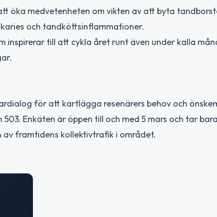
ll att öka medvetenheten om vikten av att byta tandborst
karies och tandköttsinflammationer.
om inspirerar till att cykla året runt även under kalla må
gar.
rdialog för att kartlägga resenärers behov och önskem
h 503. Enkäten är öppen till och med 5 mars och tar bar
 av framtidens kollektivtrafik i området.