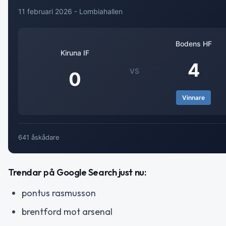
11 februari 2026 - Lombiahallen
Bodens HF
Kiruna IF
4
VS
0
Vinnare
641 åskådare
Trendar på Google Search just nu:
pontus rasmusson
brentford mot arsenal