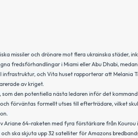
ka missiler och drönare mot flera ukrainska städer, inkl
lagna fredsförhandlingar i Miami eller Abu Dhabi, meda
l infrastruktur, och Vita huset rapporterar att Melania 
parerade av kriget.
e, som den potentiella nästa ledaren inför det komman
h förväntas formellt utses till efterträdare, vilket skul
ion.
av Ariane 64-raketen med fyra förstärkare från Kourou 
 och ska skjuta upp 32 satelliter för Amazons bredbands