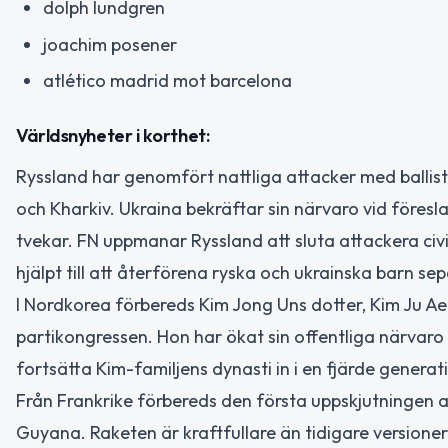
dolph lundgren
joachim posener
atlético madrid mot barcelona
Världsnyheter i korthet:
Ryssland har genomfört nattliga attacker med ballistis
och Kharkiv. Ukraina bekräftar sin närvaro vid föres
tvekar. FN uppmanar Ryssland att sluta attackera civi
hjälpt till att återförena ryska och ukrainska barn se
I Nordkorea förbereds Kim Jong Uns dotter, Kim Ju A
partikongressen. Hon har ökat sin offentliga närvaro oc
fortsätta Kim-familjens dynasti in i en fjärde generat
Från Frankrike förbereds den första uppskjutningen 
Guyana. Raketen är kraftfullare än tidigare versioner