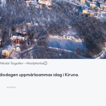
: Nikolai Tsuguliev - Mostphotos
radiodagen uppmärksammas idag i Kiruna.
ANNONS