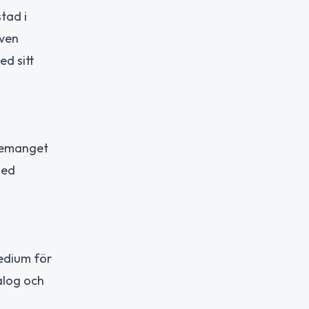
tad i
även
ed sitt
enemanget
med
medium för
alog och