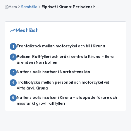
Hem
Samhälle
Elpriset i Kiruna: Periodens högsta pris imorgon
Mest läst
Frontalkrock mellan motorcykel och bil i Kiruna
1
Polisen: Rattfylleri och bråk i centrala Kiruna – flera
2
ärenden i Norrbotten
Nattens polisinsatser i Norrbottens län
3
Trafikolycka mellan personbil och motorcykel vid
4
Alttajärvi, Kiruna
Nattens polisinsatser i Kiruna – stoppade förare och
5
misstänkt grovt rattfylleri