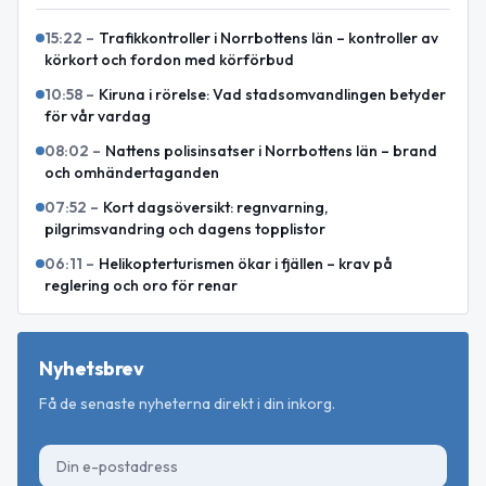
15:22
–
Trafikkontroller i Norrbottens län – kontroller av
körkort och fordon med körförbud
10:58
–
Kiruna i rörelse: Vad stadsomvandlingen betyder
för vår vardag
08:02
–
Nattens polisinsatser i Norrbottens län – brand
och omhändertaganden
07:52
–
Kort dagsöversikt: regnvarning,
pilgrimsvandring och dagens topplistor
06:11
–
Helikopterturismen ökar i fjällen – krav på
reglering och oro för renar
Nyhetsbrev
Få de senaste nyheterna direkt i din inkorg.