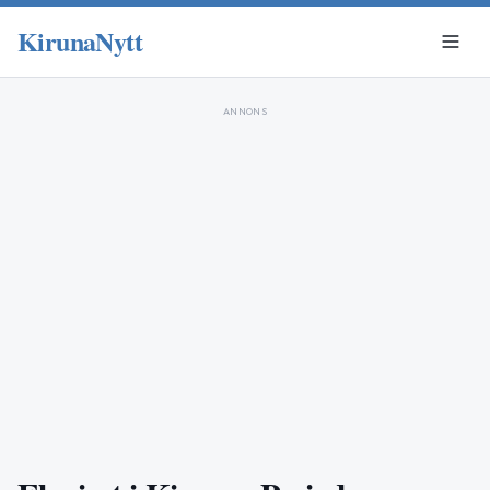
KirunaNytt
ANNONS