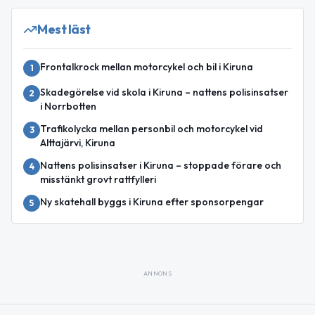
Mest läst
Frontalkrock mellan motorcykel och bil i Kiruna
1
Skadegörelse vid skola i Kiruna – nattens polisinsatser
2
i Norrbotten
Trafikolycka mellan personbil och motorcykel vid
3
Alttajärvi, Kiruna
Nattens polisinsatser i Kiruna – stoppade förare och
4
misstänkt grovt rattfylleri
Ny skatehall byggs i Kiruna efter sponsorpengar
5
ANNONS