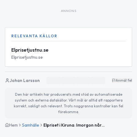
ANNONS
RELEVANTA KÄLLOR
Elprisetjustnu.se
Elprisetjustnu.se
Johan Larsson
Anmäl fel
Den här artikeln har producerats med stöd av automatiserade
system och externa datakällor. Vårt mål är alltid att rapportera
korrekt, sakligt och relevant. Trots noggranna kontroller kan fel
förekomma.
Hem
Samhälle
Elpriset i Kiruna: Imorgon når vi periodens högsta pris