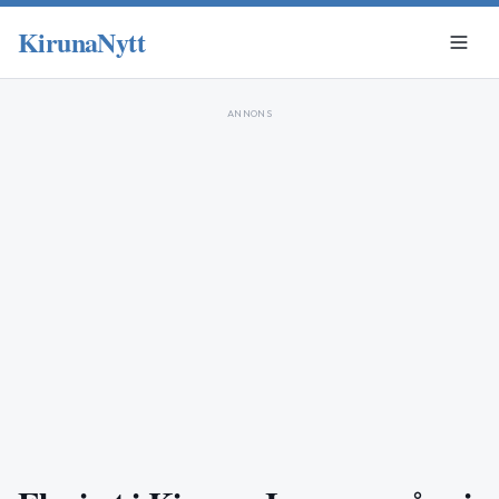
KirunaNytt
ANNONS