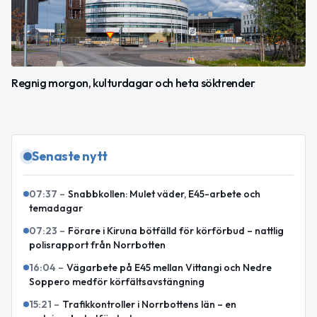
Regnig morgon, kulturdagar och heta söktrender
Senaste nytt
07:37
–
Snabbkollen: Mulet väder, E45-arbete och
temadagar
07:23
–
Förare i Kiruna bötfälld för körförbud – nattlig
polisrapport från Norrbotten
16:04
–
Vägarbete på E45 mellan Vittangi och Nedre
Soppero medför körfältsavstängning
15:21
–
Trafikkontroller i Norrbottens län – en