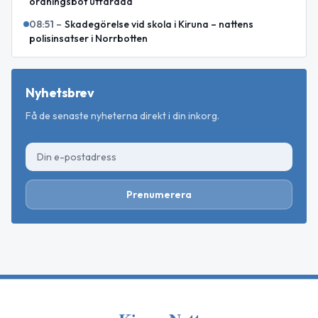
ordningsbot utfärdad
08:51
–
Skadegörelse vid skola i Kiruna – nattens
polisinsatser i Norrbotten
Nyhetsbrev
Få de senaste nyheterna direkt i din inkorg.
Prenumerera