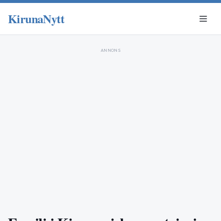
KirunaNytt
ANNONS