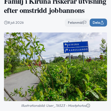
Familj i Kiruna riskerar utvisning
efter omstridd jobbannons
8 juli 2026
Felanmäl
Dela
Illustrationsbild: User_76523 - Mostphotos