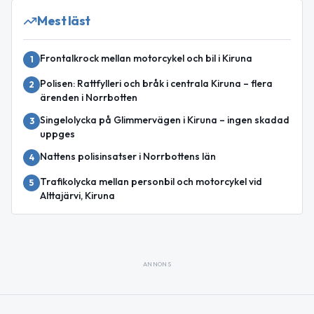
Mest läst
Frontalkrock mellan motorcykel och bil i Kiruna
1
Polisen: Rattfylleri och bråk i centrala Kiruna – flera
2
ärenden i Norrbotten
Singelolycka på Glimmervägen i Kiruna – ingen skadad
3
uppges
Nattens polisinsatser i Norrbottens län
4
Trafikolycka mellan personbil och motorcykel vid
5
Alttajärvi, Kiruna
ANNONS