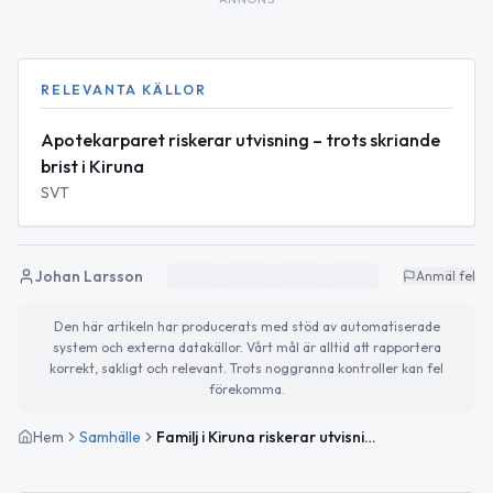
RELEVANTA KÄLLOR
Apotekarparet riskerar utvisning – trots skriande
brist i Kiruna
SVT
Johan Larsson
Anmäl fel
Den här artikeln har producerats med stöd av automatiserade
system och externa datakällor. Vårt mål är alltid att rapportera
korrekt, sakligt och relevant. Trots noggranna kontroller kan fel
förekomma.
Hem
Samhälle
Familj i Kiruna riskerar utvisning efter omstridd jobbannons