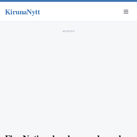
KirunaNytt
ANNONS