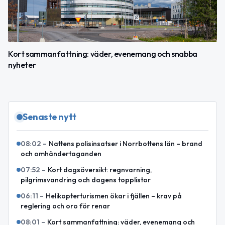
Kort sammanfattning: väder, evenemang och snabba
nyheter
Senaste nytt
08:02
–
Nattens polisinsatser i Norrbottens län – brand
och omhändertaganden
07:52
–
Kort dagsöversikt: regnvarning,
pilgrimsvandring och dagens topplistor
06:11
–
Helikopterturismen ökar i fjällen – krav på
reglering och oro för renar
08:01
–
Kort sammanfattning: väder, evenemang och