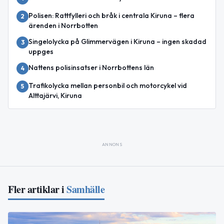
Polisen: Rattfylleri och bråk i centrala Kiruna – flera
2
ärenden i Norrbotten
Singelolycka på Glimmervägen i Kiruna – ingen skadad
3
uppges
Nattens polisinsatser i Norrbottens län
4
Trafikolycka mellan personbil och motorcykel vid
5
Alttajärvi, Kiruna
ANNONS
Fler artiklar i
Samhälle