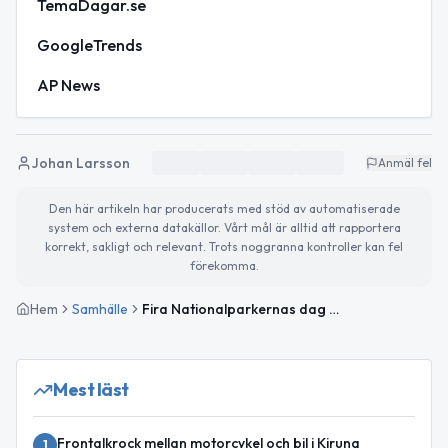
TemaDagar.se
GoogleTrends
AP News
Johan Larsson
Anmäl fel
Den här artikeln har producerats med stöd av automatiserade
system och externa datakällor. Vårt mål är alltid att rapportera
korrekt, sakligt och relevant. Trots noggranna kontroller kan fel
förekomma.
Hem
Samhälle
Fira Nationalparkernas dag och håll koll på vädret i Kiruna
Mest läst
Frontalkrock mellan motorcykel och bil i Kiruna
1