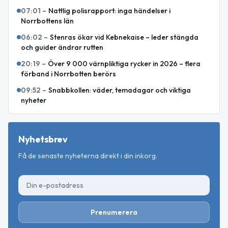
07:01
–
Nattlig polisrapport: inga händelser i
Norrbottens län
06:02
–
Stenras ökar vid Kebnekaise – leder stängda
och guider ändrar rutten
20:19
–
Över 9 000 värnpliktiga rycker in 2026 – flera
förband i Norrbotten berörs
09:52
–
Snabbkollen: väder, temadagar och viktiga
nyheter
Nyhetsbrev
Få de senaste nyheterna direkt i din inkorg.
Prenumerera