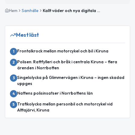
Hem
Samhälle
Kallt väder och nya digitala möjligheter i Kiruna
Mest läst
Frontalkrock mellan motorcykel och bil i Kiruna
1
Polisen: Rattfylleri och bråk i centrala Kiruna – flera
2
ärenden i Norrbotten
Singelolycka på Glimmervägen i Kiruna – ingen skadad
3
uppges
Nattens polisinsatser i Norrbottens län
4
Trafikolycka mellan personbil och motorcykel vid
5
Alttajärvi, Kiruna