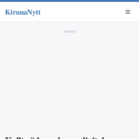
KirunaNytt
ANNONS