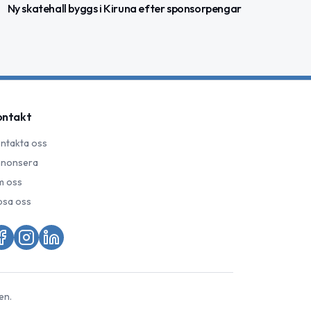
Ny skatehall byggs i Kiruna efter sponsorpengar
ontakt
ntakta oss
nonsera
 oss
psa oss
en.