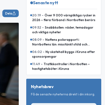
Senaste nytt
Dela
20:19
–
Över 9 000 värnpliktiga rycker in
2026 – flera förband i Norrbotten berörs
09:52
–
Snabbkollen: väder, temadagar
och viktiga nyheter
08:09
–
Nattens polisrapport i
Norrbottens län: misstänkt stöld och
motorcykelkollision med ren
06:02
–
Ny skatehall byggs i Kiruna efter
sponsorpengar
11:49
–
Trafikkontroller i Norrbotten –
hastighetsböter i Kiruna
Nyhetsbrev
Få de senaste nyheterna direkt i din inkorg.