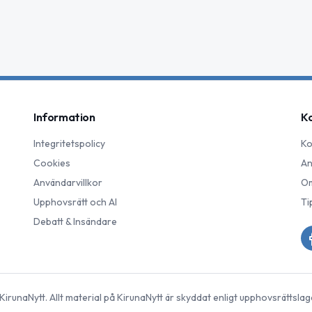
Information
K
Integritetspolicy
Ko
Cookies
An
Användarvillkor
Om
Upphovsrätt och AI
Ti
Debatt & Insändare
KirunaNytt
. Allt material på
KirunaNytt
är skyddat enligt upphovsrättslag