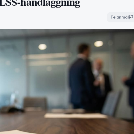
r LSS-handläggning
Felanmäl