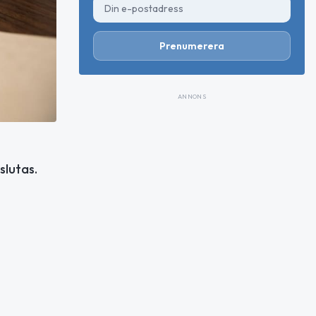
Prenumerera
ANNONS
slutas.