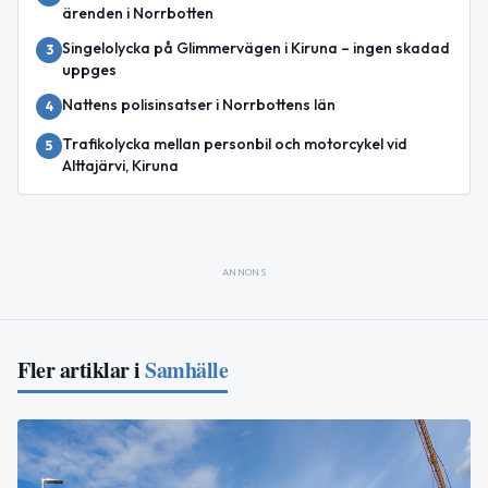
ärenden i Norrbotten
Singelolycka på Glimmervägen i Kiruna – ingen skadad
3
uppges
Nattens polisinsatser i Norrbottens län
4
Trafikolycka mellan personbil och motorcykel vid
5
Alttajärvi, Kiruna
ANNONS
Fler artiklar i
Samhälle