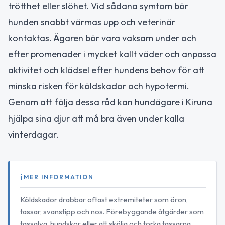
trötthet eller slöhet. Vid sådana symtom bör
hunden snabbt värmas upp och veterinär
kontaktas. Ägaren bör vara vaksam under och
efter promenader i mycket kallt väder och anpassa
aktivitet och klädsel efter hundens behov för att
minska risken för köldskador och hypotermi.
Genom att följa dessa råd kan hundägare i Kiruna
hjälpa sina djur att må bra även under kalla
vinterdagar.
MER INFORMATION
Köldskador drabbar oftast extremiteter som öron,
tassar, svanstipp och nos. Förebyggande åtgärder som
tassalva, hundskor eller att skölja och torka tassarna