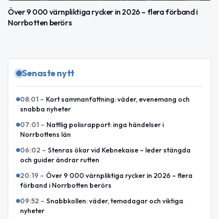
Över 9 000 värnpliktiga rycker in 2026 – flera förband i
Norrbotten berörs
Senaste nytt
08:01
–
Kort sammanfattning: väder, evenemang och
snabba nyheter
07:01
–
Nattlig polisrapport: inga händelser i
Norrbottens län
06:02
–
Stenras ökar vid Kebnekaise – leder stängda
och guider ändrar rutten
20:19
–
Över 9 000 värnpliktiga rycker in 2026 – flera
förband i Norrbotten berörs
09:52
–
Snabbkollen: väder, temadagar och viktiga
nyheter