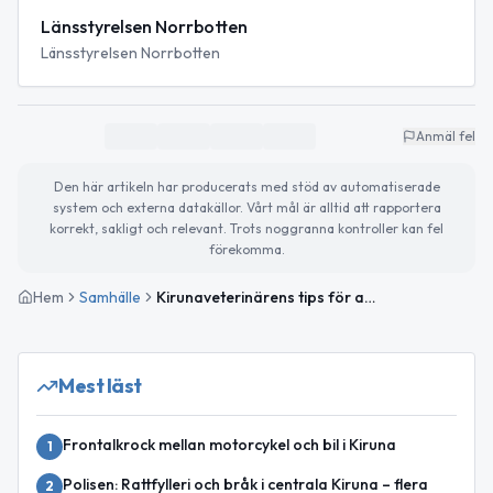
Länsstyrelsen Norrbotten
Länsstyrelsen Norrbotten
Anmäl fel
Den här artikeln har producerats med stöd av automatiserade
system och externa datakällor. Vårt mål är alltid att rapportera
korrekt, sakligt och relevant. Trots noggranna kontroller kan fel
förekomma.
Hem
Samhälle
Kirunaveterinärens tips för att skydda hunden mot kylan
Mest läst
Frontalkrock mellan motorcykel och bil i Kiruna
1
Polisen: Rattfylleri och bråk i centrala Kiruna – flera
2