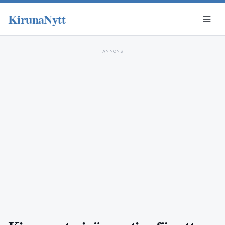
KirunaNytt
ANNONS