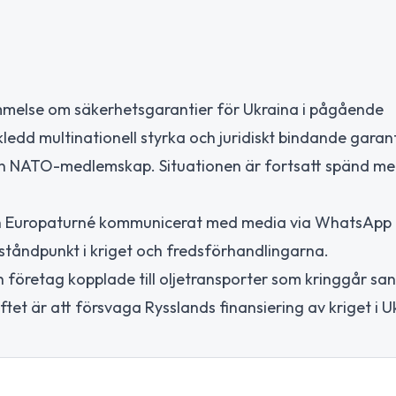
mmelse om säkerhetsgarantier för Ukraina i pågående
ledd multinationell styrka och juridiskt bindande garant
rån NATO-medlemskap. Situationen är fortsatt spänd m
in Europaturné kommunicerat med media via WhatsApp 
ståndpunkt i kriget och fredsförhandlingarna.
 företag kopplade till oljetransporter som kringgår san
et är att försvaga Rysslands finansiering av kriget i U