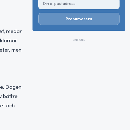
Prenumerera
het, medan
 klarnar
ANNONS
teter, men
re. Dagen
v bättre
het och