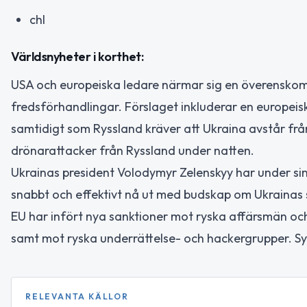
chl
Världsnyheter i korthet:
USA och europeiska ledare närmar sig en överensko
fredsförhandlingar. Förslaget inkluderar en europeisk
samtidigt som Ryssland kräver att Ukraina avstår f
drönarattacker från Ryssland under natten.
Ukrainas president Volodymyr Zelenskyy har under s
snabbt och effektivt nå ut med budskap om Ukrainas 
EU har infört nya sanktioner mot ryska affärsmän och
samt mot ryska underrättelse- och hackergrupper. Syft
RELEVANTA KÄLLOR