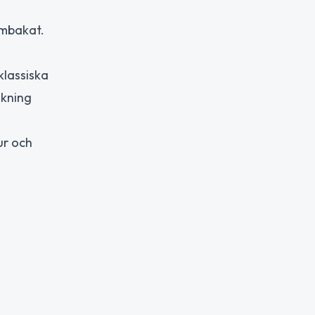
embakat.
klassiska
okning
ur och