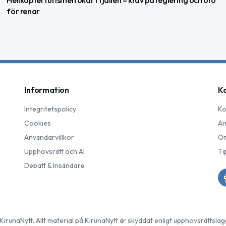
för renar
Information
K
Integritetspolicy
Ko
Cookies
An
Användarvillkor
Om
Upphovsrätt och AI
Ti
Debatt & Insändare
KirunaNytt
. Allt material på
KirunaNytt
är skyddat enligt upphovsrättslag