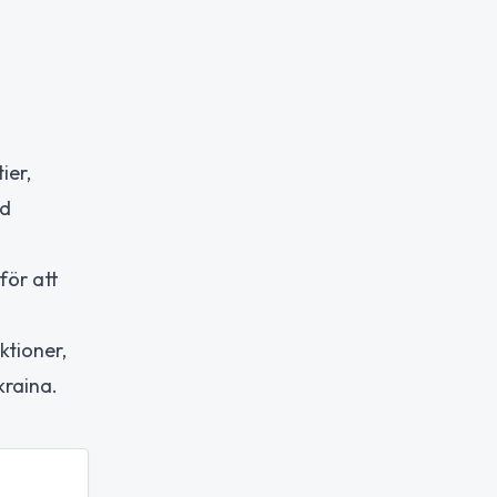
ier,
ed
för att
ktioner,
kraina.