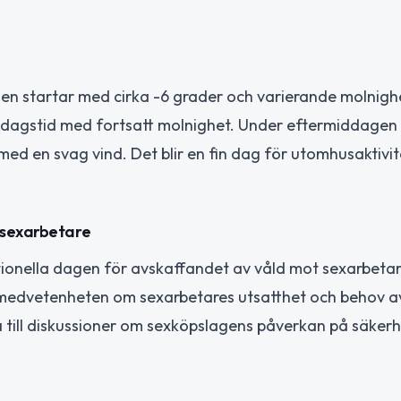
onen startar med cirka -6 grader och varierande molnig
middagstid med fortsatt molnighet. Under eftermiddagen
 med en svag vind. Det blir en fin dag för utomhusaktivi
 sexarbetare
ionella dagen för avskaffandet av våld mot sexarbeta
ka medvetenheten om sexarbetares utsatthet och behov a
a till diskussioner om sexköpslagens påverkan på säker