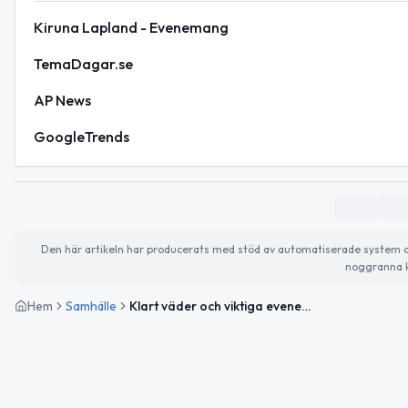
Kiruna Lapland - Evenemang
TemaDagar.se
AP News
GoogleTrends
Den här artikeln har producerats med stöd av automatiserade system och 
noggranna k
Hem
Samhälle
Klart väder och viktiga evenemang i Kiruna denna vecka