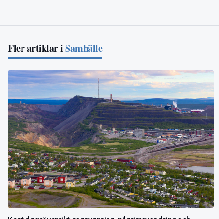
Fler artiklar i
Samhälle
Kort dagsöversikt: regnvarning, pilgrimsvandring och