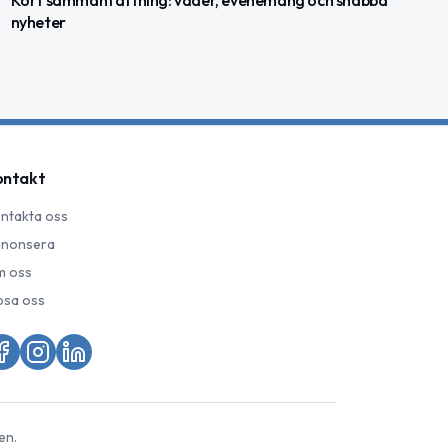
nyheter
ontakt
ntakta oss
nonsera
 oss
psa oss
en.