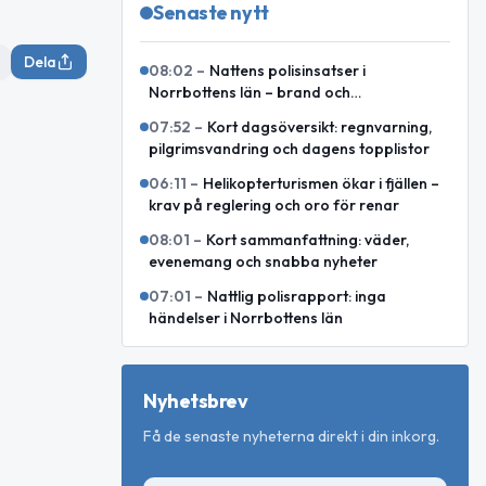
Senaste nytt
Dela
08:02
–
Nattens polisinsatser i
Norrbottens län – brand och
omhändertaganden
07:52
–
Kort dagsöversikt: regnvarning,
pilgrimsvandring och dagens topplistor
06:11
–
Helikopterturismen ökar i fjällen –
krav på reglering och oro för renar
08:01
–
Kort sammanfattning: väder,
evenemang och snabba nyheter
07:01
–
Nattlig polisrapport: inga
händelser i Norrbottens län
Nyhetsbrev
Få de senaste nyheterna direkt i din inkorg.