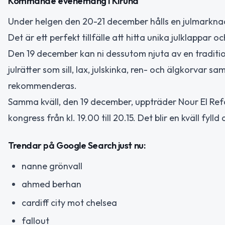
Kommande evenemang i Kiruna
Under helgen den 20-21 december hålls en julmarknad
Det är ett perfekt tillfälle att hitta unika julklappar 
Den 19 december kan ni dessutom njuta av en traditionel
julrätter som sill, lax, julskinka, ren- och älgkorvar 
rekommenderas.
Samma kväll, den 19 december, uppträder Nour El Refa
kongress från kl. 19.00 till 20.15. Det blir en kväll fyl
Trendar på Google Search just nu:
nanne grönvall
ahmed berhan
cardiff city mot chelsea
fallout