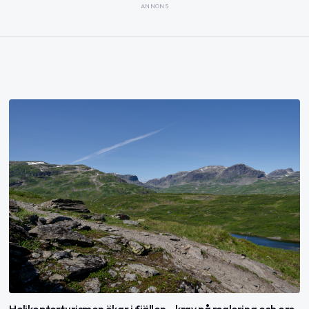
ANNONS
Helikopterturismen ökar i fjällen – krav på reglering och oro