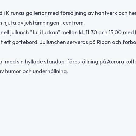
 i Kirunas gallerior med försäljning av hantverk och h
och njuta av julstämningen i centrum.
l jullunch "Jul i luckan" mellan kl. 11.30 och 15.00 med 
samt ett gottebord. Jullunchen serveras på Ripan och förb
i med sin hyllade standup-föreställning på Aurora kult
ld av humor och underhållning.