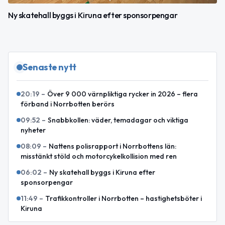
Ny skatehall byggs i Kiruna efter sponsorpengar
Senaste nytt
20:19
–
Över 9 000 värnpliktiga rycker in 2026 – flera
förband i Norrbotten berörs
09:52
–
Snabbkollen: väder, temadagar och viktiga
nyheter
08:09
–
Nattens polisrapport i Norrbottens län:
misstänkt stöld och motorcykelkollision med ren
06:02
–
Ny skatehall byggs i Kiruna efter
sponsorpengar
11:49
–
Trafikkontroller i Norrbotten – hastighetsböter i
Kiruna