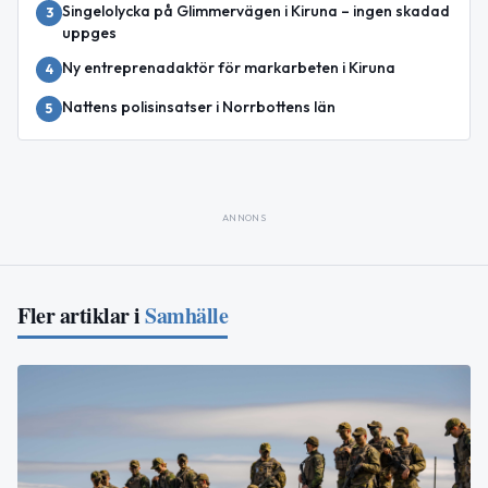
Singelolycka på Glimmervägen i Kiruna – ingen skadad
3
uppges
Ny entreprenadaktör för markarbeten i Kiruna
4
Nattens polisinsatser i Norrbottens län
5
ANNONS
Fler artiklar i
Samhälle