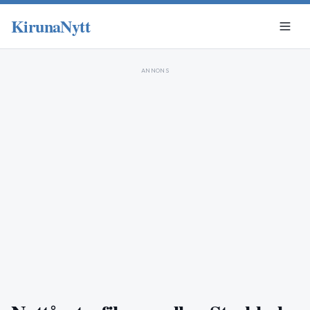
KirunaNytt
ANNONS