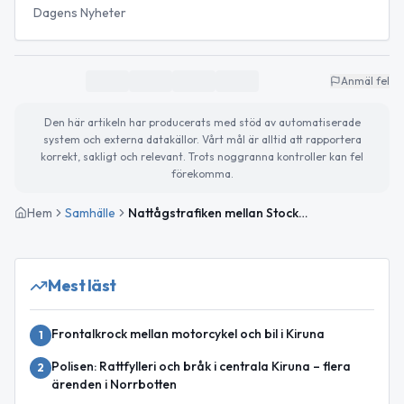
Dagens Nyheter
Anmäl fel
Den här artikeln har producerats med stöd av automatiserade
system och externa datakällor. Vårt mål är alltid att rapportera
korrekt, sakligt och relevant. Trots noggranna kontroller kan fel
förekomma.
Hem
Samhälle
Nattågstrafiken mellan Stockholm och Narvik halveras – kritik mot regeringen
Mest läst
Frontalkrock mellan motorcykel och bil i Kiruna
1
Polisen: Rattfylleri och bråk i centrala Kiruna – flera
2
ärenden i Norrbotten