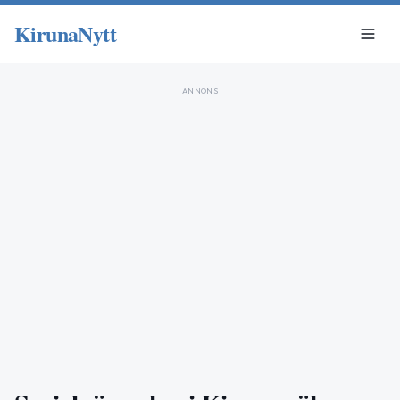
KirunaNytt
ANNONS