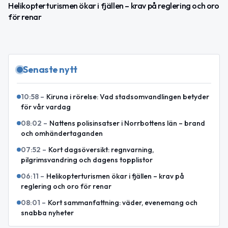
Helikopterturismen ökar i fjällen – krav på reglering och oro
för renar
Senaste nytt
10:58
–
Kiruna i rörelse: Vad stadsomvandlingen betyder
för vår vardag
08:02
–
Nattens polisinsatser i Norrbottens län – brand
och omhändertaganden
07:52
–
Kort dagsöversikt: regnvarning,
pilgrimsvandring och dagens topplistor
06:11
–
Helikopterturismen ökar i fjällen – krav på
reglering och oro för renar
08:01
–
Kort sammanfattning: väder, evenemang och
snabba nyheter