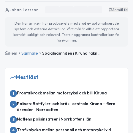
Johan Larsson
Anmäl fel
Den här artikeln har producerats med stöd av automatiserade
system och externa datakällor. Vårt mål är alltid att rapportera
korrekt, sakligt och relevant. Trots noggranna kontroller kan fel
förekomma.
Hem
Samhälle
Socialnämnden i Kiruna räknar med nollresultat 2026
Mest läst
Frontalkrock mellan motorcykel och bil i Kiruna
1
Polisen: Rattfylleri och bråk i centrala Kiruna – flera
2
ärenden i Norrbotten
Nattens polisinsatser i Norrbottens län
3
Trafikolycka mellan personbil och motorcykel vid
4