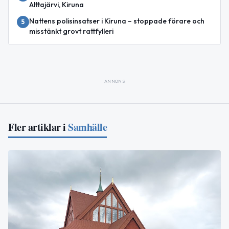
Alttajärvi, Kiruna
Nattens polisinsatser i Kiruna – stoppade förare och
5
misstänkt grovt rattfylleri
ANNONS
Fler artiklar i
Samhälle