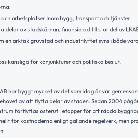
erna:
t och arbetsplatser inom bygg, transport och tjänster.
a delar av stadskärnan, finansierad till stor del av LKA
 en arktisk gruvstad och industrilyftet syns i både var
s känsliga för konjunkturer och politiska beslut.
LKAB har byggt mycket av det som idag är vår gemens
behovet av att flytta delar av staden. Sedan 2004 pågå
trum förflyttas österut i etapper för att rädda byggna
lt för kostnaderna enligt gällande regelverk, men pro
n.