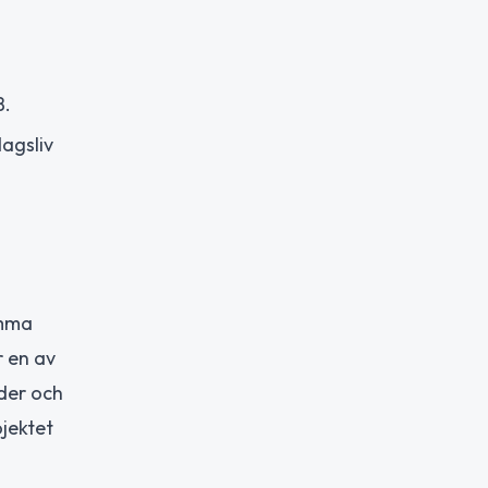
B.
dagsliv
amma
r en av
der och
jektet