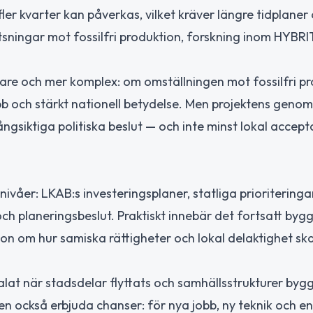
er kvarter kan påverkas, vilket kräver längre tidplaner
tsningar mot fossilfri produktion, forskning inom HYBRI
usare och mer komplex: om omställningen mot fossilfri p
obb och stärkt nationell betydelse. Men projektens gen
ångsiktiga politiska beslut — och inte minst lokal accept
våer: LKAB:s investeringsplaner, statliga prioriteringa
h planeringsbeslut. Praktiskt innebär det fortsatt bygga
sion om hur samiska rättigheter och lokal delaktighet sk
 talat när stadsdelar flyttats och samhällsstrukturer byg
n också erbjuda chanser: för nya jobb, ny teknik och en