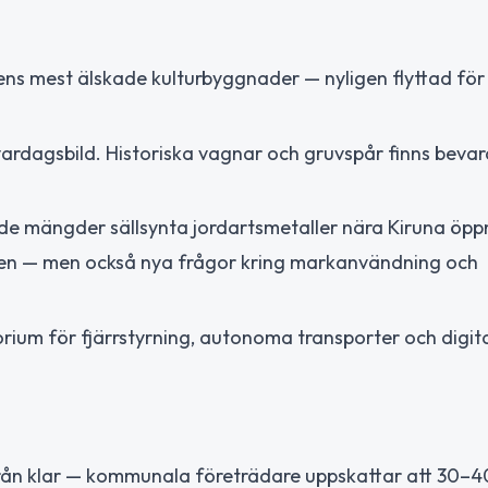
ns mest älskade kulturbyggnader — nyligen flyttad för 
ardagsbild. Historiska vagnar och gruvspår finns bevar
e mängder sällsynta jordartsmetaller nära Kiruna öpp
fällen — men också nya frågor kring markanvändning och
rium för fjärrstyrning, autonoma transporter och digital
från klar — kommunala företrädare uppskattar att 30–4