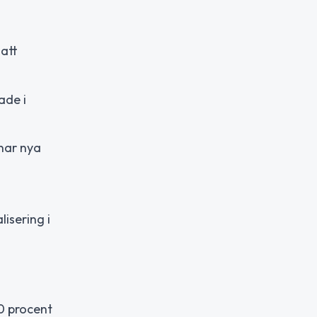
att
ade i
nar nya
isering i
0 procent