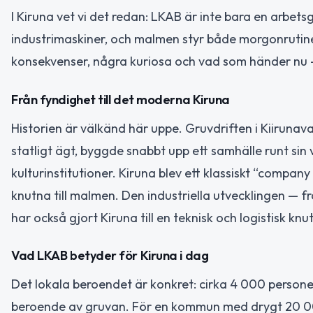
I Kiruna vet vi det redan: LKAB är inte bara en arbet
industrimaskiner, och malmen styr både morgonrutine
konsekvenser, några kuriosa och vad som händer nu 
Från fyndighet till det moderna Kiruna
Historien är välkänd här uppe. Gruvdriften i Kiirunav
statligt ägt, byggde snabbt upp ett samhälle runt sin 
kulturinstitutioner. Kiruna blev ett klassiskt “compan
knutna till malmen. Den industriella utvecklingen — 
har också gjort Kiruna till en teknisk och logistisk knut
Vad LKAB betyder för Kiruna i dag
Det lokala beroendet är konkret: cirka 4 000 personer 
beroende av gruvan. För en kommun med drygt 20 000