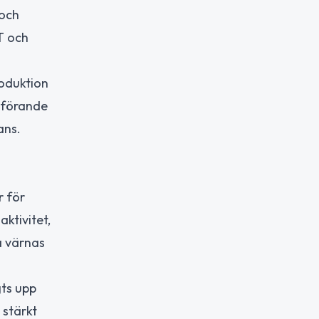
 och
T och
roduktion
omförande
ans.
r för
ktivitet,
a värnas
gts upp
 stärkt