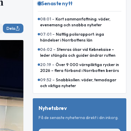
h
Senaste nytt
08:01
–
Kort sammanfattning: väder,
evenemang och snabba nyheter
Dela
07:01
–
Nattlig polisrapport: inga
händelser i Norrbottens län
06:02
–
Stenras ökar vid Kebnekaise –
leder stängda och guider ändrar rutten
20:19
–
Över 9 000 värnpliktiga rycker in
2026 – flera förband i Norrbotten berörs
09:52
–
Snabbkollen: väder, temadagar
och viktiga nyheter
Nyhetsbrev
Få de senaste nyheterna direkt i din inkorg.