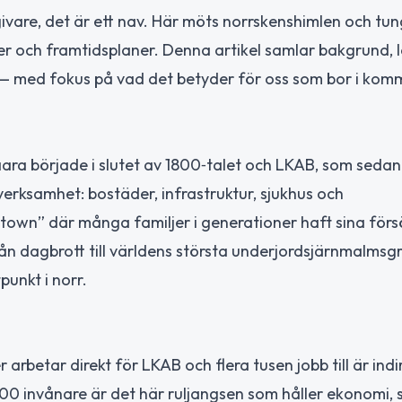
sgivare, det är ett nav. Här möts norrskenshimlen och tu
r och framtidsplaner. Denna artikel samlar bakgrund, 
— med fokus på vad det betyder för oss som bor i kom
aara började i slutet av 1800‑talet och LKAB, som sedan
verksamhet: bostäder, infrastruktur, sjukhus och
y town” där många familjer i generationer haft sina förs
från dagbrott till världens största underjordsjärnmalms
punkt i norr.
arbetar direkt för LKAB och flera tusen jobb till är indi
 invånare är det här ruljangsen som håller ekonomi, s