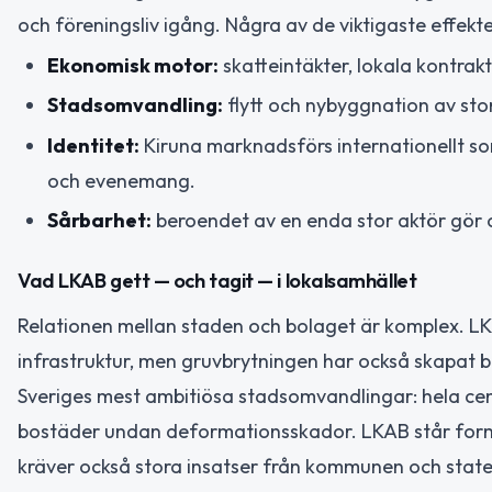
och föreningsliv igång. Några av de viktigaste effekt
Ekonomisk motor:
skatteintäkter, lokala kontrak
Stadsomvandling:
flytt och nybyggnation av stor
Identitet:
Kiruna marknadsförs internationellt som
och evenemang.
Sårbarhet:
beroendet av en enda stor aktör gör os
Vad LKAB gett — och tagit — i lokalsamhället
Relationen mellan staden och bolaget är komplex. 
infrastruktur, men gruvbrytningen har också skapat 
Sveriges mest ambitiösa stadsomvandlingar: hela cen
bostäder undan deformationsskador. LKAB står formel
kräver också stora insatser från kommunen och state