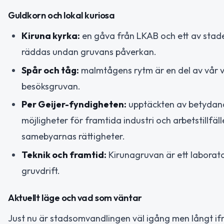
Guldkorn och lokal kuriosa
Kiruna kyrka:
en gåva från LKAB och ett av stade
räddas undan gruvans påverkan.
Spår och tåg:
malmtågens rytm är en del av vår v
besöksgruvan.
Per Geijer-fyndigheten:
upptäckten av betydand
möjligheter för framtida industri och arbetstill
samebyarnas rättigheter.
Teknik och framtid:
Kirunagruvan är ett laborato
gruvdrift.
Aktuellt läge och vad som väntar
Just nu är stadsomvandlingen väl igång men långt i