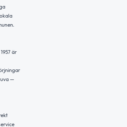
nga
lokala
munen.
 1957 är
örjningar
gruva —
rekt
ervice