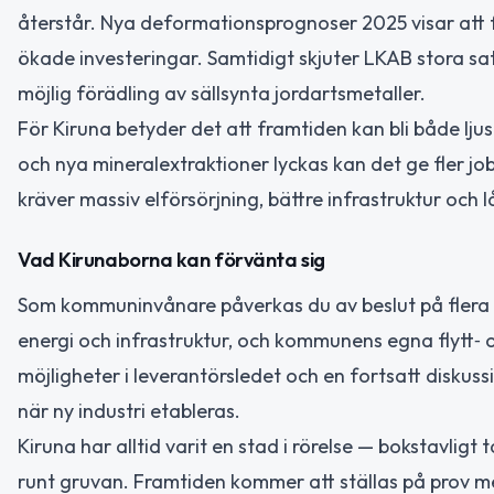
återstår. Nya deformationsprognoser 2025 visar att fl
ökade investeringar. Samtidigt skjuter LKAB stora sa
möjlig förädling av sällsynta jordartsmetaller.
För Kiruna betyder det att framtiden kan bli både lj
och nya mineralextraktioner lyckas kan det ge fler j
kräver massiv elförsörjning, bättre infrastruktur och l
Vad Kirunaborna kan förvänta sig
Som kommuninvånare påverkas du av beslut på flera ni
energi och infrastruktur, och kommunens egna flytt‑ oc
möjligheter i leverantörsledet och en fortsatt diskus
när ny industri etableras.
Kiruna har alltid varit en stad i rörelse — bokstavligt
runt gruvan. Framtiden kommer att ställas på prov me